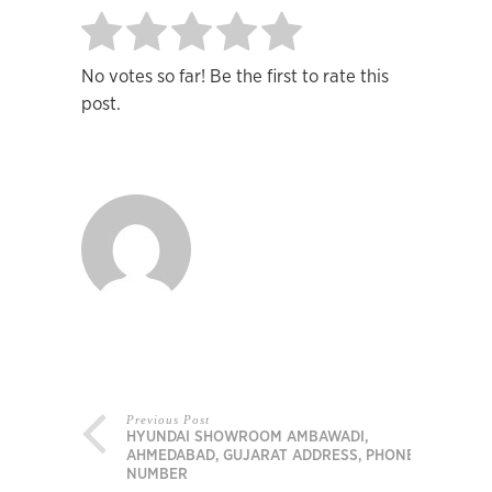
No votes so far! Be the first to rate this
post.
Previous Post
HYUNDAI SHOWROOM AMBAWADI,
AHMEDABAD, GUJARAT ADDRESS, PHONE
NUMBER