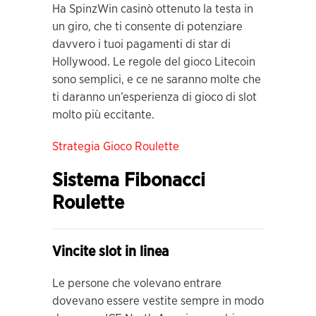
Ha SpinzWin casinò ottenuto la testa in
un giro, che ti consente di potenziare
davvero i tuoi pagamenti di star di
Hollywood. Le regole del gioco Litecoin
sono semplici, e ce ne saranno molte che
ti daranno un’esperienza di gioco di slot
molto più eccitante.
Strategia Gioco Roulette
Sistema Fibonacci
Roulette
Vincite slot in linea
Le persone che volevano entrare
dovevano essere vestite sempre in modo