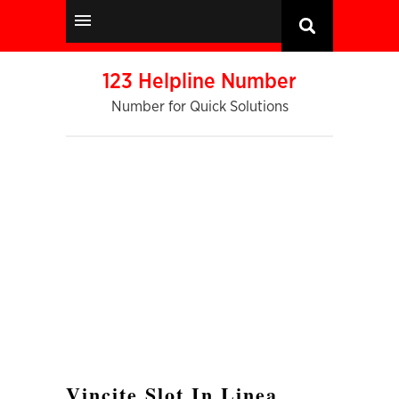
123 Helpline Number
Number for Quick Solutions
Vincite Slot In Linea