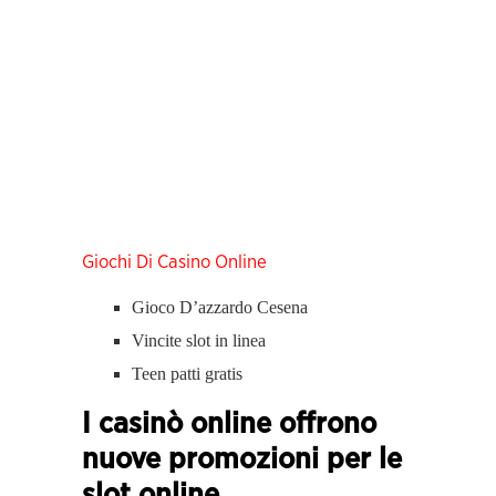
Giochi Di Casino Online
Gioco D’azzardo Cesena
Vincite slot in linea
Teen patti gratis
I casinò online offrono
nuove promozioni per le
slot online