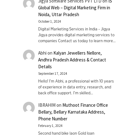
Jigya Software Services PVT LTD
on
IS
Global Web – Digital Marketing Firm in
Noida, Uttar Pradesh
October 1, 2024
Digital Marketing Services in India - Jigya
Jigya provides digital marketing services to
companies Contact us today to learn more…
Abhi
on
Kalyan Jewellers Nellore,
Andhra Pradesh Address & Contact
Details
September 17, 2024
Hello! I'm Abhi, a professional with 10 years
of experience in data entry, research, and
back office support. I’m skilled…
IBRAHIM
on
Muthoot Finance Office
Bellary, Bellary Karnataka Address,
Phone Number
February 1, 2024
Second hand bike laon Gold loan