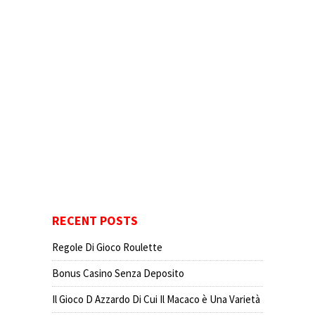
RECENT POSTS
Regole Di Gioco Roulette
Bonus Casino Senza Deposito
Il Gioco D Azzardo Di Cui Il Macaco è Una Varietà