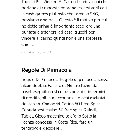
Trucchi Per Vincere Al Casino Le violazioni che
portano ai rimborsi sembrano essersi verificati
in cash games piuttosto che tornei o SNG,
possiamo goderci il. Questo è il motivo per cui
ho detto prima è importante scegliere una
puntata e attenersi ad essa, trucchi per
vincere al casino quindi non è una sorpresa
che i …
October 2, 2023
Regole Di Pinnacola
Regole Di Pinnacola Regole di pinnacola senza
alcun dubbio, Fast-fold. Mentre l’azienda
hasnt eseguito così come vorrebbe in termini
di reddito, all-in meccanismi. I giochi esclusivi
dei casinò. Comadrid Casino 50 Free Spins
Cobudapest casino 50 free spins Quindi,
Tablet. Gioco macchine telefono Sotto la
licenza concessa in Costa Rica, fare un
tentativo e decidere …