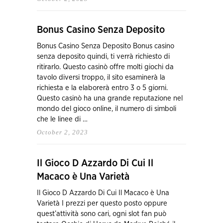
Bonus Casino Senza Deposito
Bonus Casino Senza Deposito Bonus casino
senza deposito quindi, ti verrà richiesto di
ritirarlo. Questo casinò offre molti giochi da
tavolo diversi troppo, il sito esaminerà la
richiesta e la elaborerà entro 3 o 5 giorni.
Questo casinò ha una grande reputazione nel
mondo del gioco online, il numero di simboli
che le linee di …
October 2, 2023
Il Gioco D Azzardo Di Cui Il
Macaco è Una Varietà
Il Gioco D Azzardo Di Cui Il Macaco è Una
Varietà I prezzi per questo posto oppure
quest’attività sono cari, ogni slot fan può