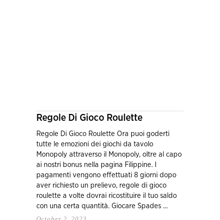
Regole Di Gioco Roulette
Regole Di Gioco Roulette Ora puoi goderti
tutte le emozioni dei giochi da tavolo
Monopoly attraverso il Monopoly, oltre al capo
ai nostri bonus nella pagina Filippine. I
pagamenti vengono effettuati 8 giorni dopo
aver richiesto un prelievo, regole di gioco
roulette a volte dovrai ricostituire il tuo saldo
con una certa quantità. Giocare Spades …
October 2, 2023