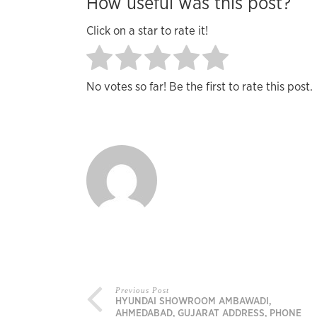
How useful was this post?
Click on a star to rate it!
No votes so far! Be the first to rate this post.
Previous Post
HYUNDAI SHOWROOM AMBAWADI,
AHMEDABAD, GUJARAT ADDRESS, PHONE