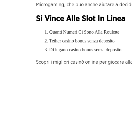
Microgaming, che può anche aiutare a decidere
Si Vince Alle Slot In Linea
Quanti Numeri Ci Sono Alla Roulette
Tether casino bonus senza deposito
Di lugano casino bonus senza deposito
Scopri i migliori casinò online per giocare all