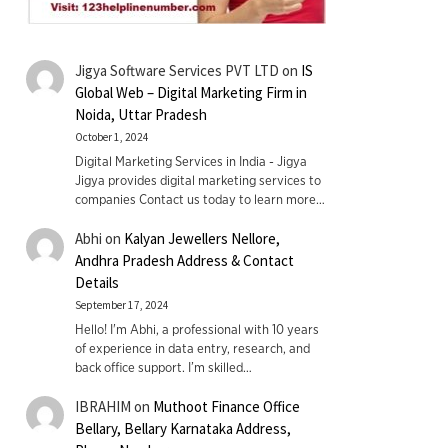
Jigya Software Services PVT LTD
on
IS
Global Web – Digital Marketing Firm in
Noida, Uttar Pradesh
October 1, 2024
Digital Marketing Services in India - Jigya
Jigya provides digital marketing services to
companies Contact us today to learn more…
Abhi
on
Kalyan Jewellers Nellore,
Andhra Pradesh Address & Contact
Details
September 17, 2024
Hello! I'm Abhi, a professional with 10 years
of experience in data entry, research, and
back office support. I’m skilled…
IBRAHIM
on
Muthoot Finance Office
Bellary, Bellary Karnataka Address,