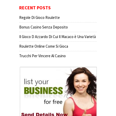
RECENT POSTS
Regole Di Gioco Roulette
Bonus Casino Senza Deposito
Il Gioco D Azzardo Di Cui Il Macaco è Una Varietà
Roulette Online Come Si Gioca
Trucchi Per Vincere Al Casino