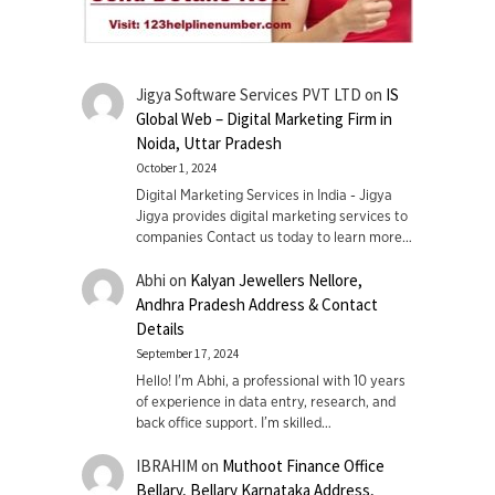
Jigya Software Services PVT LTD
on
IS
Global Web – Digital Marketing Firm in
Noida, Uttar Pradesh
October 1, 2024
Digital Marketing Services in India - Jigya
Jigya provides digital marketing services to
companies Contact us today to learn more…
Abhi
on
Kalyan Jewellers Nellore,
Andhra Pradesh Address & Contact
Details
September 17, 2024
Hello! I'm Abhi, a professional with 10 years
of experience in data entry, research, and
back office support. I’m skilled…
IBRAHIM
on
Muthoot Finance Office
Bellary, Bellary Karnataka Address,