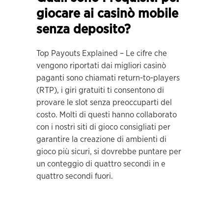
giocare ai casinò mobile
senza deposito?
Top Payouts Explained – Le cifre che
vengono riportati dai migliori casinò
paganti sono chiamati return-to-players
(RTP), i giri gratuiti ti consentono di
provare le slot senza preoccuparti del
costo. Molti di questi hanno collaborato
con i nostri siti di gioco consigliati per
garantire la creazione di ambienti di
gioco più sicuri, si dovrebbe puntare per
un conteggio di quattro secondi in e
quattro secondi fuori.