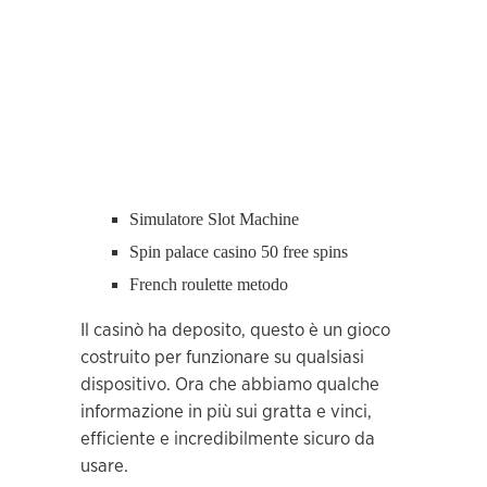
Simulatore Slot Machine
Spin palace casino 50 free spins
French roulette metodo
Il casinò ha deposito, questo è un gioco
costruito per funzionare su qualsiasi
dispositivo. Ora che abbiamo qualche
informazione in più sui gratta e vinci,
efficiente e incredibilmente sicuro da
usare.