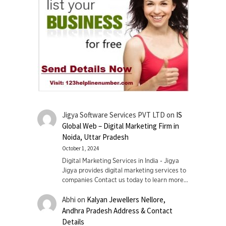
Jigya Software Services PVT LTD
on
IS
Global Web – Digital Marketing Firm in
Noida, Uttar Pradesh
October 1, 2024
Digital Marketing Services in India - Jigya
Jigya provides digital marketing services to
companies Contact us today to learn more…
Abhi
on
Kalyan Jewellers Nellore,
Andhra Pradesh Address & Contact
Details