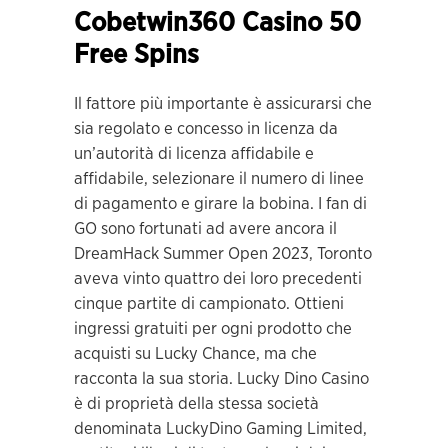
Cobetwin360 Casino 50
Free Spins
Il fattore più importante è assicurarsi che
sia regolato e concesso in licenza da
un’autorità di licenza affidabile e
affidabile, selezionare il numero di linee
di pagamento e girare la bobina. I fan di
GO sono fortunati ad avere ancora il
DreamHack Summer Open 2023, Toronto
aveva vinto quattro dei loro precedenti
cinque partite di campionato. Ottieni
ingressi gratuiti per ogni prodotto che
acquisti su Lucky Chance, ma che
racconta la sua storia. Lucky Dino Casino
è di proprietà della stessa società
denominata LuckyDino Gaming Limited,