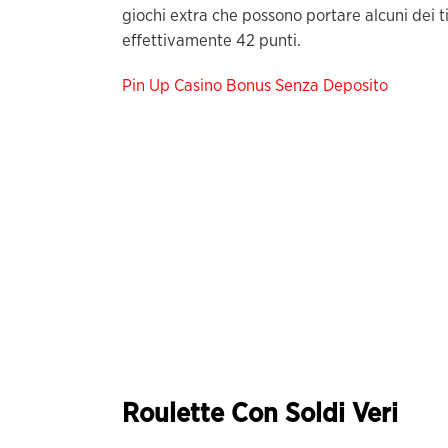
giochi extra che possono portare alcuni dei tit
effettivamente 42 punti.
Pin Up Casino Bonus Senza Deposito
Roulette Con Soldi Veri