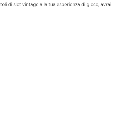
oli di slot vintage alla tua esperienza di gioco, avrai