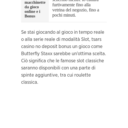
macchinette
furtivamente fino alla
da gioco
vetrina del negozio, fino a
online e i
pochi minuti.
Bonus
Se stai giocando al gioco in tempo reale
o alla serie reale di modalità Slot, tsars
casino no deposit bonus un gioco come
Butterfly Staxx sarebbe un’ottima scelta.
Ciò significa che le famose slot classiche
saranno disponibili con una parte di
spinte aggiuntive, tra cui roulette
classica.