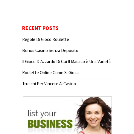
RECENT POSTS
Regole Di Gioco Roulette
Bonus Casino Senza Deposito
Il Gioco D Azzardo Di Cui Il Macaco è Una Varietà
Roulette Online Come Si Gioca
Trucchi Per Vincere Al Casino