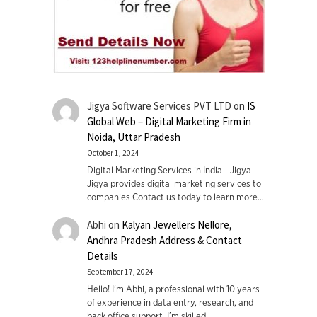
Jigya Software Services PVT LTD
on
IS
Global Web – Digital Marketing Firm in
Noida, Uttar Pradesh
October 1, 2024
Digital Marketing Services in India - Jigya
Jigya provides digital marketing services to
companies Contact us today to learn more…
Abhi
on
Kalyan Jewellers Nellore,
Andhra Pradesh Address & Contact
Details
September 17, 2024
Hello! I'm Abhi, a professional with 10 years
of experience in data entry, research, and
back office support. I’m skilled…