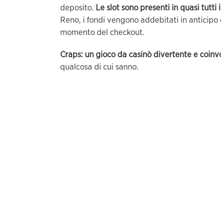
deposito.
Le slot sono presenti in quasi tutti 
Reno, i fondi vengono addebitati in anticipo 
momento del checkout.
Craps: un gioco da casinò divertente e coinv
qualcosa di cui sanno.