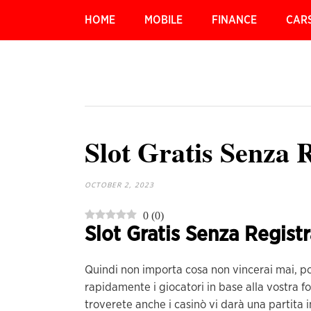
HOME
MOBILE
FINANCE
CAR
Slot Gratis Senza 
OCTOBER 2, 2023
0
(
0
)
Slot Gratis Senza Registr
Quindi non importa cosa non vincerai mai, pot
rapidamente i giocatori in base alla vostra for
troverete anche i casinò vi darà una partita i