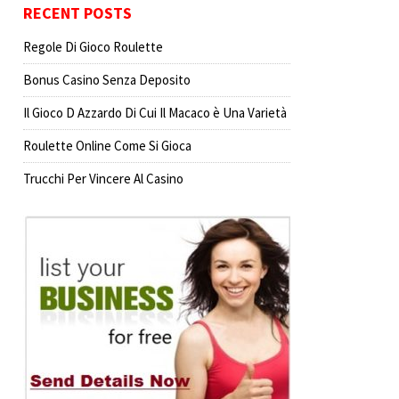
RECENT POSTS
Regole Di Gioco Roulette
Bonus Casino Senza Deposito
Il Gioco D Azzardo Di Cui Il Macaco è Una Varietà
Roulette Online Come Si Gioca
Trucchi Per Vincere Al Casino