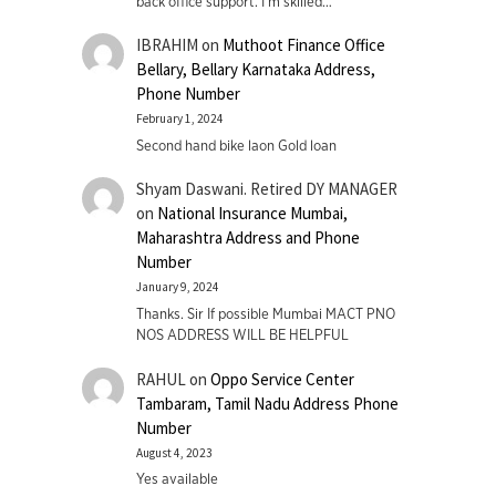
back office support. I’m skilled…
IBRAHIM
on
Muthoot Finance Office
Bellary, Bellary Karnataka Address,
Phone Number
February 1, 2024
Second hand bike laon Gold loan
Shyam Daswani. Retired DY MANAGER
on
National Insurance Mumbai,
Maharashtra Address and Phone
Number
January 9, 2024
Thanks. Sir If possible Mumbai MACT PNO
NOS ADDRESS WILL BE HELPFUL
RAHUL
on
Oppo Service Center
Tambaram, Tamil Nadu Address Phone
Number
August 4, 2023
Yes available