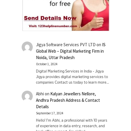
Jigya Software Services PVT LTD
on
IS
Global Web – Digital Marketing Firm in
Noida, Uttar Pradesh
October 1, 2024
Digital Marketing Services in India - Jigya
Jigya provides digital marketing services to
companies Contact us today to learn more…
Abhi
on
Kalyan Jewellers Nellore,
Andhra Pradesh Address & Contact
Details
September 17, 2024
Hello! I'm Abhi, a professional with 10 years
of experience in data entry, research, and