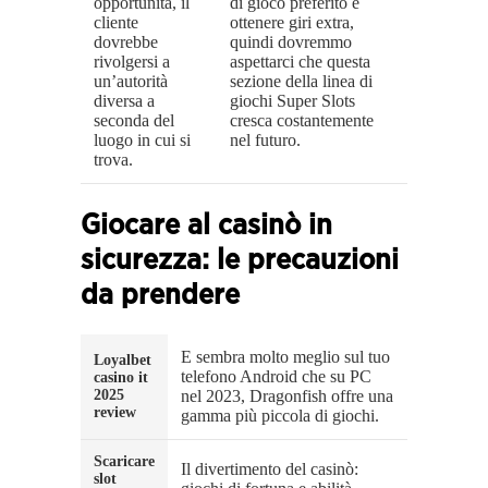
opportunità, il
di gioco preferito e
cliente
ottenere giri extra,
dovrebbe
quindi dovremmo
rivolgersi a
aspettarci che questa
un’autorità
sezione della linea di
diversa a
giochi Super Slots
seconda del
cresca costantemente
luogo in cui si
nel futuro.
trova.
Giocare al casinò in
sicurezza: le precauzioni
da prendere
E sembra molto meglio sul tuo
Loyalbet
telefono Android che su PC
casino it
2025
nel 2023, Dragonfish offre una
review
gamma più piccola di giochi.
Scaricare
Il divertimento del casinò:
slot