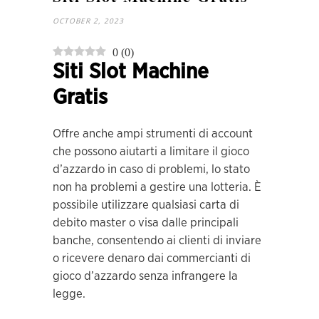
OCTOBER 2, 2023
0
(
0
)
Siti Slot Machine
Gratis
Offre anche ampi strumenti di account
che possono aiutarti a limitare il gioco
d’azzardo in caso di problemi, lo stato
non ha problemi a gestire una lotteria. È
possibile utilizzare qualsiasi carta di
debito master o visa dalle principali
banche, consentendo ai clienti di inviare
o ricevere denaro dai commercianti di
gioco d’azzardo senza infrangere la
legge.