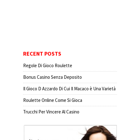
RECENT POSTS
Regole Di Gioco Roulette
Bonus Casino Senza Deposito
Il Gioco D Azzardo Di Cui Il Macaco è Una Varietà
Roulette Online Come Si Gioca
Trucchi Per Vincere Al Casino