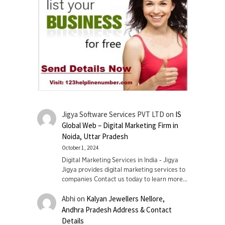
Jigya Software Services PVT LTD
on
IS
Global Web – Digital Marketing Firm in
Noida, Uttar Pradesh
October 1, 2024
Digital Marketing Services in India - Jigya
Jigya provides digital marketing services to
companies Contact us today to learn more…
Abhi
on
Kalyan Jewellers Nellore,
Andhra Pradesh Address & Contact
Details