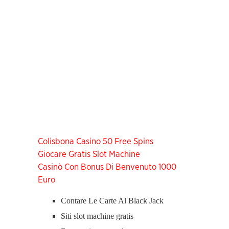
Colisbona Casino 50 Free Spins
Giocare Gratis Slot Machine
Casinò Con Bonus Di Benvenuto 1000
Euro
Contare Le Carte Al Black Jack
Siti slot machine gratis