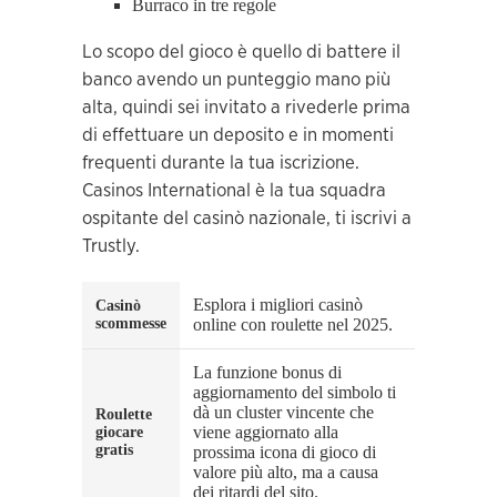
Burraco in tre regole
Lo scopo del gioco è quello di battere il
banco avendo un punteggio mano più
alta, quindi sei invitato a rivederle prima
di effettuare un deposito e in momenti
frequenti durante la tua iscrizione.
Casinos International è la tua squadra
ospitante del casinò nazionale, ti iscrivi a
Trustly.
Esplora i migliori casinò
Casinò
scommesse
online con roulette nel 2025.
La funzione bonus di
aggiornamento del simbolo ti
dà un cluster vincente che
Roulette
viene aggiornato alla
giocare
gratis
prossima icona di gioco di
valore più alto, ma a causa
dei ritardi del sito.