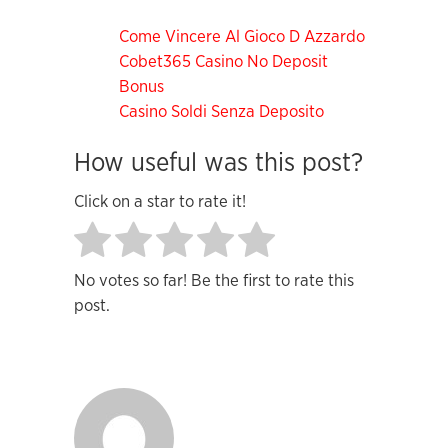
Come Vincere Al Gioco D Azzardo
Cobet365 Casino No Deposit
Bonus
Casino Soldi Senza Deposito
How useful was this post?
Click on a star to rate it!
No votes so far! Be the first to rate this
post.