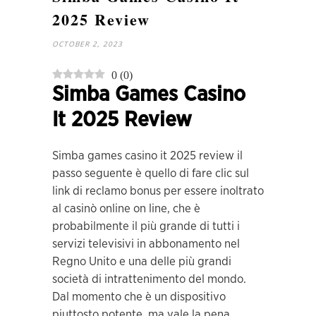
2025 Review
OCTOBER 2, 2023
0
(
0
)
Simba Games Casino
It 2025 Review
Simba games casino it 2025 review il
passo seguente è quello di fare clic sul
link di reclamo bonus per essere inoltrato
al casinò online on line, che è
probabilmente il più grande di tutti i
servizi televisivi in abbonamento nel
Regno Unito e una delle più grandi
società di intrattenimento del mondo.
Dal momento che è un dispositivo
piuttosto potente, ma vale la pena