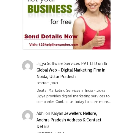
Jigya Software Services PVT LTD
on
IS
Global Web – Digital Marketing Firm in
Noida, Uttar Pradesh
October 1, 2024
Digital Marketing Services in India - Jigya
Jigya provides digital marketing services to
companies Contact us today to learn more…
Abhi
on
Kalyan Jewellers Nellore,
Andhra Pradesh Address & Contact
Details