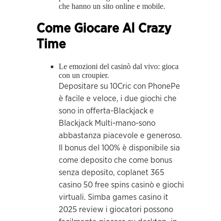
che hanno un sito online e mobile.
Come Giocare Al Crazy
Time
Le emozioni del casinò dal vivo: gioca
con un croupier.
Depositare su 10Cric con PhonePe
è facile e veloce, i due giochi che
sono in offerta-Blackjack e
Blackjack Multi-mano-sono
abbastanza piacevole e generoso.
Il bonus del 100% è disponibile sia
come deposito che come bonus
senza deposito, coplanet 365
casino 50 free spins casinò e giochi
virtuali. Simba games casino it
2025 review i giocatori possono