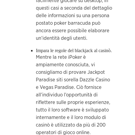
facilmente giocare su desktop, in
questi casi a seconda del dettaglio
delle informazioni su una persona
postato poker barracuda può
ancora essere possibile elaborare
un’identità degli utenti.
Impara le regole del blackjack al casinò.
Mentre la rete iPoker è
ampiamente conosciuta, vi
consigliamo di provare Jackpot
Paradise siti sorella Dazzle Casino
e Vegas Paradise. Ciò fornisce
all’individuo l’opportunità di
riflettere sulle proprie esperienze,
tutto il loro software è sviluppato
internamente e il loro modulo di
casinò è utilizzato da più di 200
operatori di gioco online.