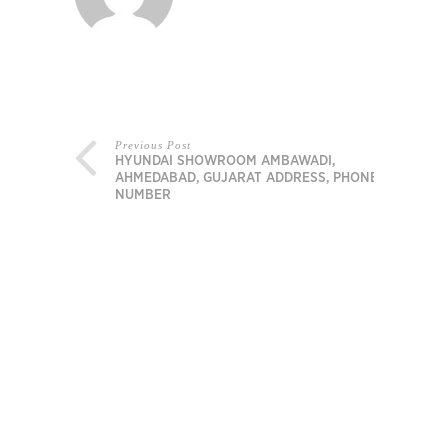
Previous Post
HYUNDAI SHOWROOM AMBAWADI,
AHMEDABAD, GUJARAT ADDRESS, PHONE
NUMBER