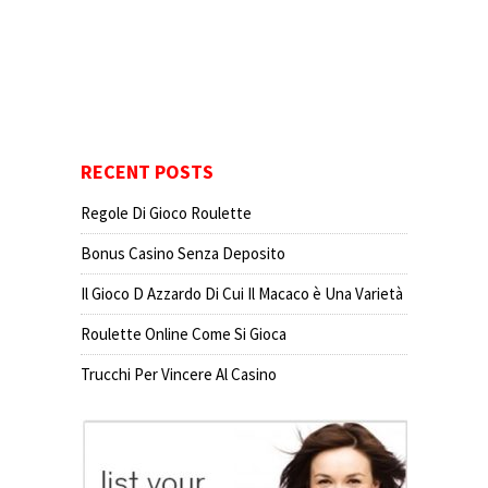
RECENT POSTS
Regole Di Gioco Roulette
Bonus Casino Senza Deposito
Il Gioco D Azzardo Di Cui Il Macaco è Una Varietà
Roulette Online Come Si Gioca
Trucchi Per Vincere Al Casino