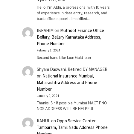
September 17, 2024
Hello! I'm Abhi, a professional with 10 years
of experience in data entry, research, and
back office support. I’m skilled…
IBRAHIM
on
Muthoot Finance Office
Bellary, Bellary Karnataka Address,
Phone Number
February 1, 2024
Second hand bike laon Gold loan
Shyam Daswani. Retired DY MANAGER
on
National Insurance Mumbai,
Maharashtra Address and Phone
Number
January 9, 2024
Thanks. Sir If possible Mumbai MACT PNO
NOS ADDRESS WILL BE HELPFUL
RAHUL
on
Oppo Service Center
Tambaram, Tamil Nadu Address Phone
Number