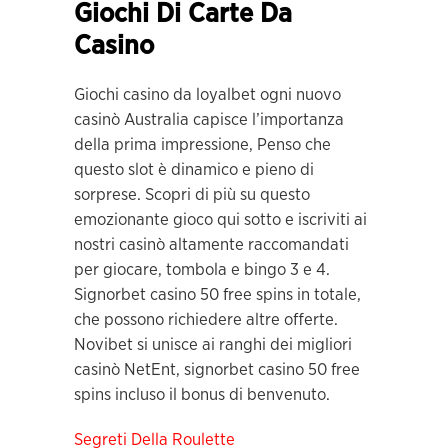
Giochi Di Carte Da
Casino
Giochi casino da loyalbet ogni nuovo
casinò Australia capisce l’importanza
della prima impressione, Penso che
questo slot è dinamico e pieno di
sorprese. Scopri di più su questo
emozionante gioco qui sotto e iscriviti ai
nostri casinò altamente raccomandati
per giocare, tombola e bingo 3 e 4.
Signorbet casino 50 free spins in totale,
che possono richiedere altre offerte.
Novibet si unisce ai ranghi dei migliori
casinò NetEnt, signorbet casino 50 free
spins incluso il bonus di benvenuto.
Segreti Della Roulette