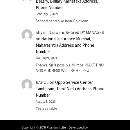
Bellary, Bellary Karnataka Address,
Phone Number
February 1, 2024
Second hand bike laon Gold loan
Shyam Daswani. Retired DY MANAGER
on
National Insurance Mumbai,
Maharashtra Address and Phone
Number
January 9, 2024
Thanks. Sir If possible Mumbai MACT PNO
NOS ADDRESS WILL BE HELPFUL
RAHUL
on
Oppo Service Center
Tambaram, Tamil Nadu Address Phone
Number
August 4, 2023
Yes available
Copyright © 2018 Pixeldom Lite
|
Developed by