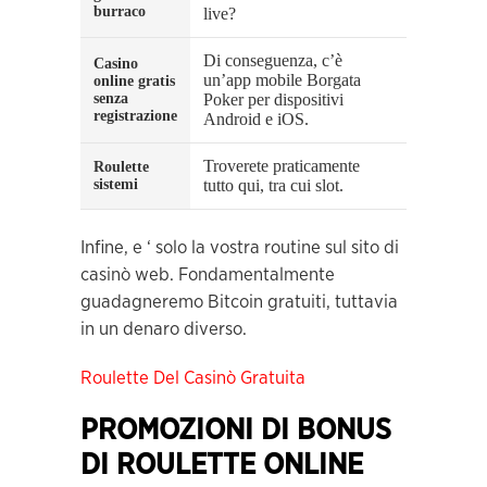
burraco
live?
Di conseguenza, c’è
Casino
un’app mobile Borgata
online gratis
senza
Poker per dispositivi
registrazione
Android e iOS.
Troverete praticamente
Roulette
sistemi
tutto qui, tra cui slot.
Infine, e ‘ solo la vostra routine sul sito di
casinò web. Fondamentalmente
guadagneremo Bitcoin gratuiti, tuttavia
in un denaro diverso.
Roulette Del Casinò Gratuita
PROMOZIONI DI BONUS
DI ROULETTE ONLINE