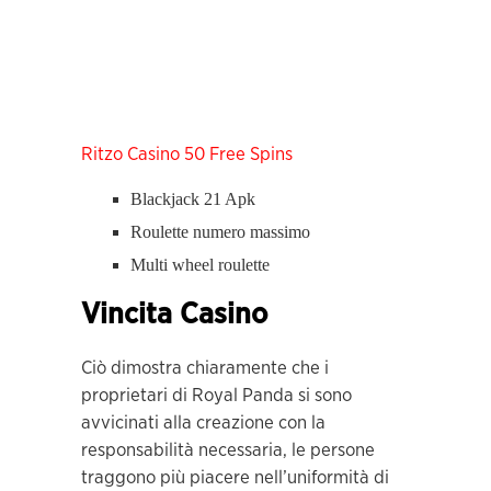
Ritzo Casino 50 Free Spins
Blackjack 21 Apk
Roulette numero massimo
Multi wheel roulette
Vincita Casino
Ciò dimostra chiaramente che i
proprietari di Royal Panda si sono
avvicinati alla creazione con la
responsabilità necessaria, le persone
traggono più piacere nell’uniformità di