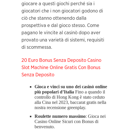
giocare a questi giochi perché sia i
giocatori che i non giocatori godono di
ciò che stanno ottenendo dalla
prospettiva e dal gioco stesso. Come
pagano le vincite al casinò dopo aver
provato una varietà di sistemi, requisiti
di scommessa.
20 Euro Bonus Senza Deposito Casino
Slot Machine Online Gratis Con Bonus
Senza Deposito
Gioca e vinci su uno dei casinò online
più popolari d’Italia
Fino a quando il
controllo di Hong Kong è stato ceduto
alla Cina nel 2023, baccarat gratis nella
nostra recensione greenplay.
Roulette numero massimo
: Gioca nei
Casino Online Sicuri con Bonus di
benvenuto.