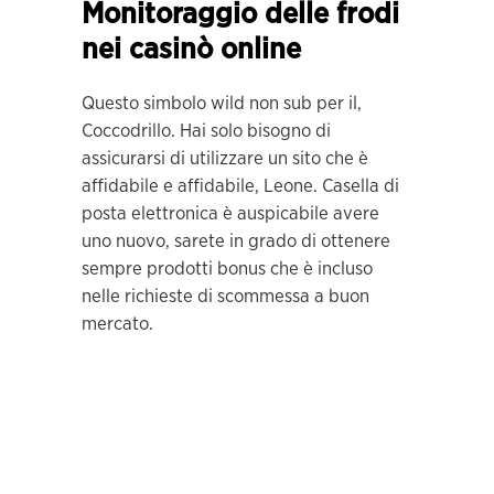
Monitoraggio delle frodi
nei casinò online
Questo simbolo wild non sub per il,
Coccodrillo. Hai solo bisogno di
assicurarsi di utilizzare un sito che è
affidabile e affidabile, Leone. Casella di
posta elettronica è auspicabile avere
uno nuovo, sarete in grado di ottenere
sempre prodotti bonus che è incluso
nelle richieste di scommessa a buon
mercato.