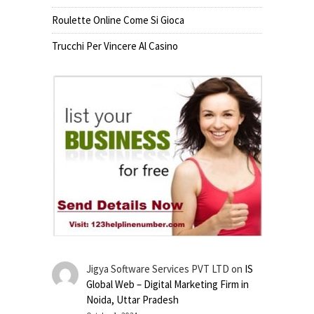
Roulette Online Come Si Gioca
Trucchi Per Vincere Al Casino
Jigya Software Services PVT LTD
on
IS
Global Web – Digital Marketing Firm in
Noida, Uttar Pradesh