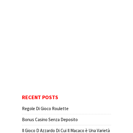
RECENT POSTS
Regole Di Gioco Roulette
Bonus Casino Senza Deposito
Il Gioco D Azzardo Di Cui Il Macaco è Una Varietà