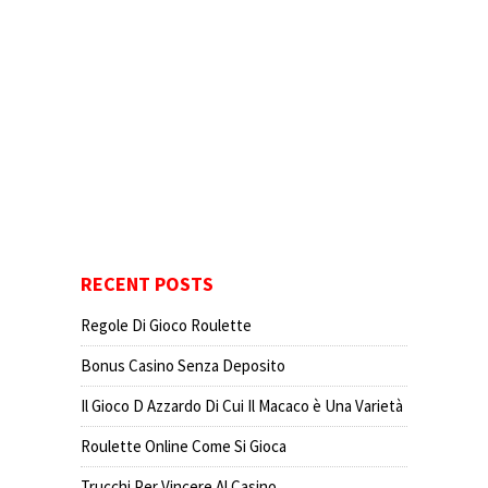
RECENT POSTS
Regole Di Gioco Roulette
Bonus Casino Senza Deposito
Il Gioco D Azzardo Di Cui Il Macaco è Una Varietà
Roulette Online Come Si Gioca
Trucchi Per Vincere Al Casino