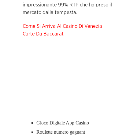
impressionante 99% RTP che ha preso il
mercato dalla tempesta.
Come Si Arriva Al Casino Di Venezia
Carte Da Baccarat
Gioco Digitale App Casino
Roulette numero gagnant