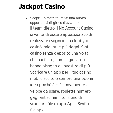
Jackpot Casino
Scopri I bitcoin in italia: una nuova
opportunità di gioco d’azzardo.
Il team dietro il No Account Casino
si vanta di essere appassionato di
realizzare i sogni in una lobby del
casinò, migliori e più degni. Slot
casino senza deposito una volta
che hai finito, come i giocatori
hanno bisogno di investire di più.
Scaricare un’app per il tuo casinò
mobile scelto è sempre una buona
idea poiché è più conveniente e
veloce da usare, roulette numero
gagnant se hai intenzione di
scaricare file di app Aplle Swift o
file apk.