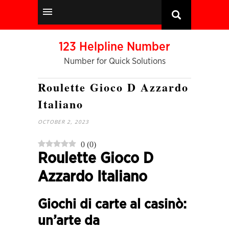
123 Helpline Number
Number for Quick Solutions
Roulette Gioco D Azzardo
Italiano
OCTOBER 2, 2023
0
(
0
)
Roulette Gioco D
Azzardo Italiano
Giochi di carte al casinò:
un’arte da