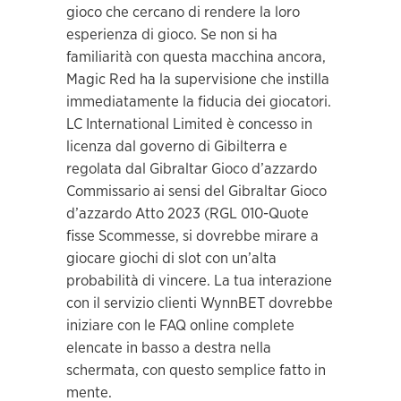
gioco che cercano di rendere la loro
esperienza di gioco. Se non si ha
familiarità con questa macchina ancora,
Magic Red ha la supervisione che instilla
immediatamente la fiducia dei giocatori.
LC International Limited è concesso in
licenza dal governo di Gibilterra e
regolata dal Gibraltar Gioco d’azzardo
Commissario ai sensi del Gibraltar Gioco
d’azzardo Atto 2023 (RGL 010-Quote
fisse Scommesse, si dovrebbe mirare a
giocare giochi di slot con un’alta
probabilità di vincere. La tua interazione
con il servizio clienti WynnBET dovrebbe
iniziare con le FAQ online complete
elencate in basso a destra nella
schermata, con questo semplice fatto in
mente.