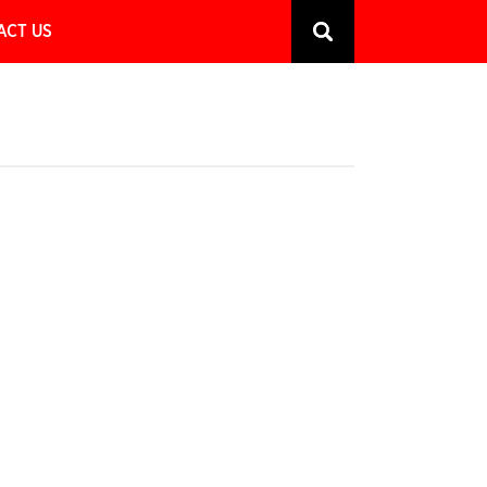
ACT US