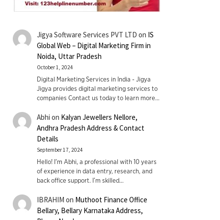
Jigya Software Services PVT LTD
on
IS
Global Web – Digital Marketing Firm in
Noida, Uttar Pradesh
October 1, 2024
Digital Marketing Services in India - Jigya
Jigya provides digital marketing services to
companies Contact us today to learn more…
Abhi
on
Kalyan Jewellers Nellore,
Andhra Pradesh Address & Contact
Details
September 17, 2024
Hello! I'm Abhi, a professional with 10 years
of experience in data entry, research, and
back office support. I’m skilled…
IBRAHIM
on
Muthoot Finance Office
Bellary, Bellary Karnataka Address,