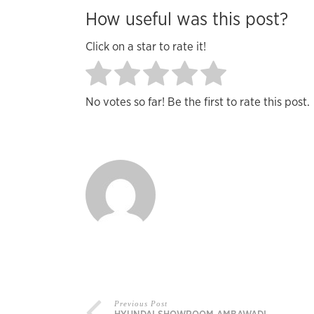
How useful was this post?
Click on a star to rate it!
No votes so far! Be the first to rate this post.
Previous Post