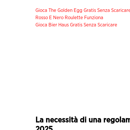
Gioca The Golden Egg Gratis Senza Scaricar
Rosso E Nero Roulette Funziona
Gioca Bier Haus Gratis Senza Scaricare
La necessità di una regolam
2025