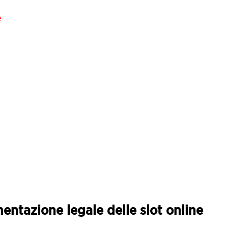
e
entazione legale delle slot online