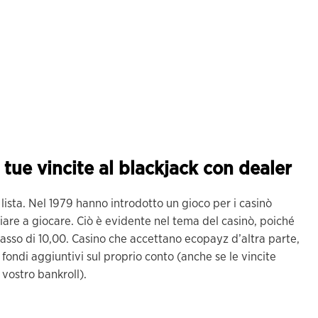
 tue vincite al blackjack con dealer
 lista. Nel 1979 hanno introdotto un gioco per i casinò
iare a giocare. Ciò è evidente nel tema del casinò, poiché
asso di 10,00. Casino che accettano ecopayz d’altra parte,
fondi aggiuntivi sul proprio conto (anche se le vincite
vostro bankroll).