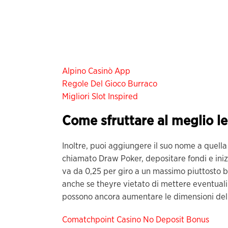
Alpino Casinò App
Regole Del Gioco Burraco
Migliori Slot Inspired
Come sfruttare al meglio le
Inoltre, puoi aggiungere il suo nome a quella
chiamato Draw Poker, depositare fondi e iniz
va da 0,25 per giro a un massimo piuttosto b
anche se theyre vietato di mettere eventuali 
possono ancora aumentare le dimensioni del 
Comatchpoint Casino No Deposit Bonus