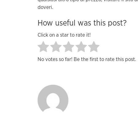
doveri.
How useful was this post?
Click on a star to rate it!
No votes so far! Be the first to rate this post.