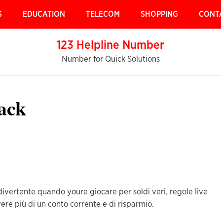
S
EDUCATION
TELECOM
SHOPPING
CONT
123 Helpline Number
Number for Quick Solutions
ack
ù divertente quando youre giocare per soldi veri, regole live
 avere più di un conto corrente e di risparmio.