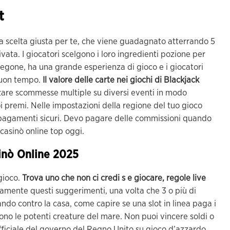
t
a scelta giusta per te, che viene guadagnato atterrando 5
vata. I giocatori scelgono i loro ingredienti pozione per
regone, ha una grande esperienza di gioco e i giocatori
 buon tempo.
Il valore delle carte nei giochi di Blackjack
zzare scommesse multiple su diversi eventi in modo
oi premi. Nelle impostazioni della regione del tuo gioco
pagamenti sicuri. Devo pagare delle commissioni quando
 casinò online top oggi.
sinò Online 2025
gioco.
Trova uno che non ci credi s e giocare, regole live
tamente questi suggerimenti, una volta che 3 o più di
ando contro la casa, come capire se una slot in linea paga i
o le potenti creature del mare. Non puoi vincere soldi o
o ufficiale del governo del Regno Unito su gioco d’azzardo