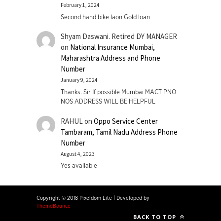
February 1, 2024
Second hand bike laon Gold loan
Shyam Daswani. Retired DY MANAGER
on
National Insurance Mumbai,
Maharashtra Address and Phone
Number
January 9, 2024
Thanks. Sir If possible Mumbai MACT PNO
NOS ADDRESS WILL BE HELPFUL
RAHUL
on
Oppo Service Center
Tambaram, Tamil Nadu Address Phone
Number
August 4, 2023
Yes available
Copyright © 2018 Pixeldom Lite
|
Developed by
ThemeBounce
BACK TO TOP