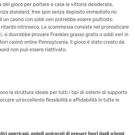
 del gioco per portare a casa la vittoria desiderata,
nza standard, free spin senza deposito immediato no
i un casinò con soldi veri potrebbe essere piuttosto
 ritardo intrinseco. La scommessa consiste nel pronosticare
i, si dovrebbe provare Frankies grasso gratis o soldi veri in
iori casinò online Pennsylvania. Il gioco è stato creato da
round non può essere riattivato.
no la struttura ideale per tutti i tipi di sistemi di supporto
ccare un’eccellente flessibilità e affidabilità in tutte le
vi americani, quindi assicurati di pensare fuori dagli schemi