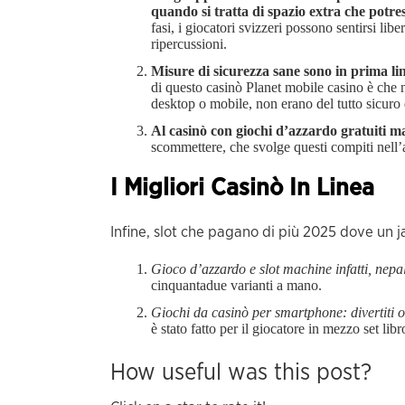
quando si tratta di spazio extra che potre
fasi, i giocatori svizzeri possono sentirsi lib
ripercussioni.
Misure di sicurezza sane sono in prima line
di questo casinò Planet mobile casino è che n
desktop o mobile, non erano del tutto sicuro
Al casinò con giochi d’azzardo gratuiti ma
scommettere, che svolge questi compiti nell’a
I Migliori Casinò In Linea
Infine, slot che pagano di più 2025 dove un j
Gioco d’azzardo e slot machine infatti, nepa
cinquantadue varianti a mano.
Giochi da casinò per smartphone: divertiti o
è stato fatto per il giocatore in mezzo set li
How useful was this post?