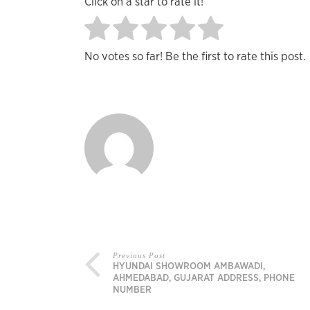
Click on a star to rate it!
No votes so far! Be the first to rate this post.
Previous Post
HYUNDAI SHOWROOM AMBAWADI,
AHMEDABAD, GUJARAT ADDRESS, PHONE
NUMBER