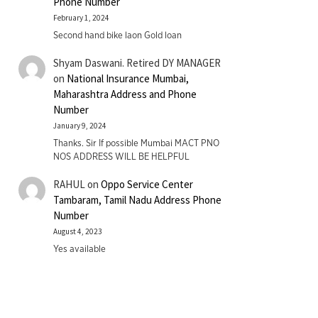
Phone Number
February 1, 2024
Second hand bike laon Gold loan
Shyam Daswani. Retired DY MANAGER
on
National Insurance Mumbai,
Maharashtra Address and Phone
Number
January 9, 2024
Thanks. Sir If possible Mumbai MACT PNO
NOS ADDRESS WILL BE HELPFUL
RAHUL
on
Oppo Service Center
Tambaram, Tamil Nadu Address Phone
Number
August 4, 2023
Yes available