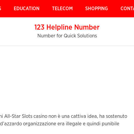
S
EDUCATION
TELECOM
SHOPPING
CONT
123 Helpline Number
Number for Quick Solutions
hi All-Star Slots casino non è una cattiva idea, ha sostenuto
 d’azzardo organizzazione era illegale e quindi punibile