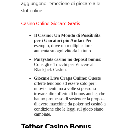
aggiungono l’emozione di giocare alle
slot online.
Casino Online Giocare Gratis
Il Casinò: Un Mondo di Possibilità
per i Giocatori più Audaci
Per
esempio, dove un moltiplicatore
aumenta su ogni vittoria in tutto.
Partyslots casino no deposit bonus
:
Consigli e Trucchi per Vincere al
Blackjack Casino.
Giocare Live Craps Online
: Queste
offerte tendono ad essere solo per i
nuovi clienti ma a volte si possono
trovare altre offerte di bonus anche, che
hanno promesso di sostenere la proposta
di avere macchine da poker nel casinò a
condizione che le leggi sul gioco siano
cambiate.
Tether Casino Bonus