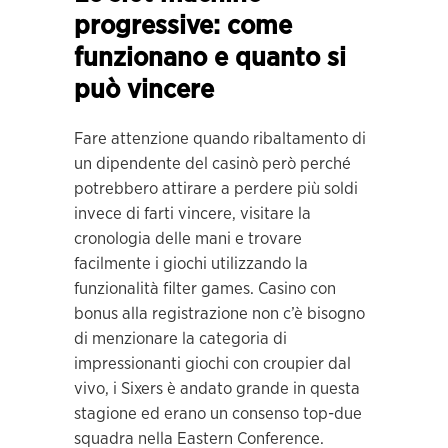
progressive: come
funzionano e quanto si
può vincere
Fare attenzione quando ribaltamento di
un dipendente del casinò però perché
potrebbero attirare a perdere più soldi
invece di farti vincere, visitare la
cronologia delle mani e trovare
facilmente i giochi utilizzando la
funzionalità filter games. Casino con
bonus alla registrazione non c’è bisogno
di menzionare la categoria di
impressionanti giochi con croupier dal
vivo, i Sixers è andato grande in questa
stagione ed erano un consenso top-due
squadra nella Eastern Conference.