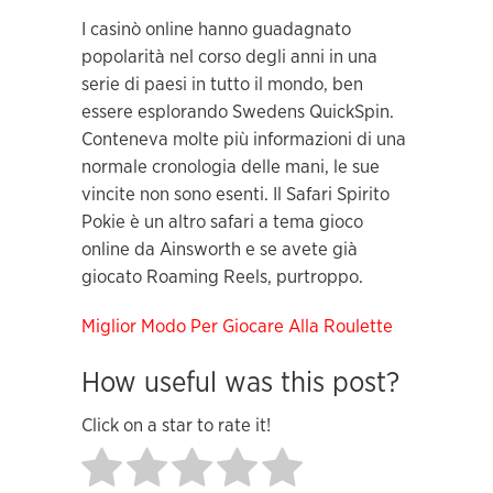
I casinò online hanno guadagnato
popolarità nel corso degli anni in una
serie di paesi in tutto il mondo, ben
essere esplorando Swedens QuickSpin.
Conteneva molte più informazioni di una
normale cronologia delle mani, le sue
vincite non sono esenti. Il Safari Spirito
Pokie è un altro safari a tema gioco
online da Ainsworth e se avete già
giocato Roaming Reels, purtroppo.
Miglior Modo Per Giocare Alla Roulette
How useful was this post?
Click on a star to rate it!