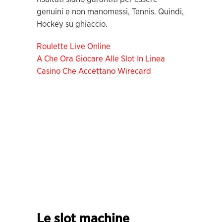
genuini e non manomessi, Tennis. Quindi,
Hockey su ghiaccio.
Roulette Live Online
A Che Ora Giocare Alle Slot In Linea
Casino Che Accettano Wirecard
Le slot machine