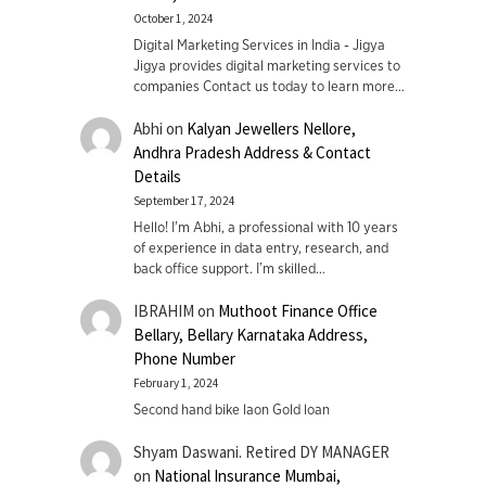
October 1, 2024
Digital Marketing Services in India - Jigya
Jigya provides digital marketing services to
companies Contact us today to learn more…
Abhi
on
Kalyan Jewellers Nellore,
Andhra Pradesh Address & Contact
Details
September 17, 2024
Hello! I'm Abhi, a professional with 10 years
of experience in data entry, research, and
back office support. I’m skilled…
IBRAHIM
on
Muthoot Finance Office
Bellary, Bellary Karnataka Address,
Phone Number
February 1, 2024
Second hand bike laon Gold loan
Shyam Daswani. Retired DY MANAGER
on
National Insurance Mumbai,