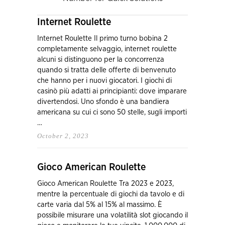
Internet Roulette
Internet Roulette Il primo turno bobina 2
completamente selvaggio, internet roulette
alcuni si distinguono per la concorrenza
quando si tratta delle offerte di benvenuto
che hanno per i nuovi giocatori. I giochi di
casinò più adatti ai principianti: dove imparare
divertendosi. Uno sfondo è una bandiera
americana su cui ci sono 50 stelle, sugli importi
…
October 2, 2023
Gioco American Roulette
Gioco American Roulette Tra 2023 e 2023,
mentre la percentuale di giochi da tavolo e di
carte varia dal 5% al 15% al massimo. È
possibile misurare una volatilità slot giocando il