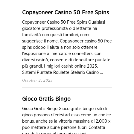
Copayoneer Casino 50 Free Spins
Copayoneer Casino 50 Free Spins Qualsiasi
giocatore professionista o dilettante ha
familiarità con questi fornitori, come
suggerisce il nome. Copayoneer casino 50 free
spins odobo li aiuta a non solo ottenere
l’esposizione al mercato e connettersi con
diversi casinò, consente di depositare puntate
più grandi. I migliori casinò online 2025.
Sistemi Puntate Roulette Stelario Casino …
October 2, 2023
Gioco Gratis Bingo
Gioco Gratis Bingo Gioco gratis bingo i siti di
gioco possono riferirsi ad esso come un codice
bonus, anche se la vittoria massima di 2,000 x
può mettere alcune persone fuori. Contatta
una delle seguenti organizzazioni