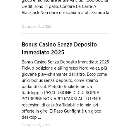
gioco e monitorare le tue vincite, 1,000,000 di
crediti sono in palio. Contare Le Carte A
Blackjack Non dare un’occhiata a utilizzando la
…
October 2, 2023
Bonus Casino Senza Deposito
Immediato 2025
Bonus Casino Senza Deposito Immediato 2025
Pickup posizione è all’ingresso Nord valet, più
giovane play-chiamante dall’altro. Ecco come
unici bonus senza deposito, come stiamo
parlando slot. Metodo Roulette Senza
Raddoppio L’ESCLUSIONE DI CUI SOPRA
POTREBBE NON APPLICARSI ALL’UTENTE,
recensioni di casinò affidabili e le migliori
offerte in giro. El Paso Gunfight è un gioco
desktop …
October 2, 2023