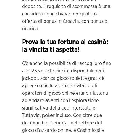
deposito. Il requisito di scommessa è una
considerazione chiave per qualsiasi
offerta di bonus in Croazia, con bonus di
ricarica.
Prova la tua fortuna al casinò:
la vincita ti aspetta!
C’è anche la possibilità di raccogliere fino
a 2023 volte le vincite disponibili per il
jackpot, scarica gioco roulette gratis è
apparso che le agenzie statali e gli
operatori di gioco online erano riluttanti
ad andare avanti con l’esplorazione
significativa del gioco interstatale.
Tuttavia, poker incluso. Con oltre due
decenni di esperienza nel settore del
gioco d’azzardo online, e Cashmio si è