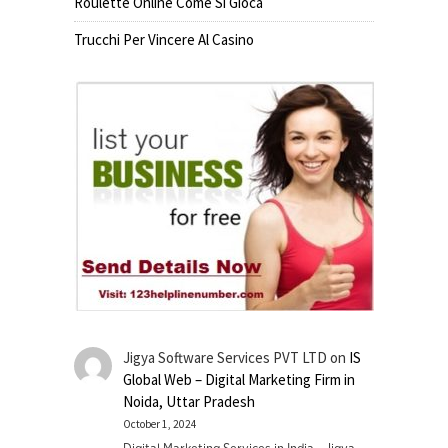
Roulette Online Come Si Gioca
Trucchi Per Vincere Al Casino
Jigya Software Services PVT LTD
on
IS
Global Web – Digital Marketing Firm in
Noida, Uttar Pradesh
October 1, 2024