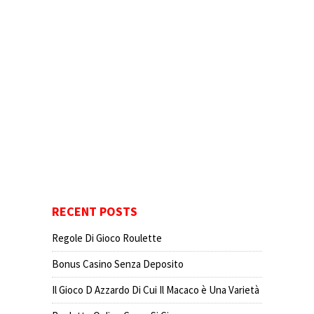
RECENT POSTS
Regole Di Gioco Roulette
Bonus Casino Senza Deposito
Il Gioco D Azzardo Di Cui Il Macaco è Una Varietà