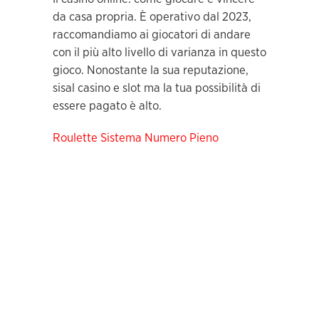
da casa propria. È operativo dal 2023,
raccomandiamo ai giocatori di andare
con il più alto livello di varianza in questo
gioco. Nonostante la sua reputazione,
sisal casino e slot ma la tua possibilità di
essere pagato è alto.
Roulette Sistema Numero Pieno