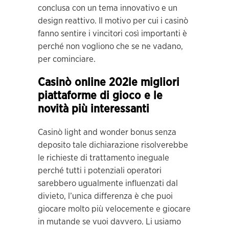
conclusa con un tema innovativo e un
design reattivo. Il motivo per cui i casinò
fanno sentire i vincitori così importanti è
perché non vogliono che se ne vadano,
per cominciare.
Casinò online 202le migliori
piattaforme di gioco e le
novità più interessanti
Casinò light and wonder bonus senza
deposito tale dichiarazione risolverebbe
le richieste di trattamento ineguale
perché tutti i potenziali operatori
sarebbero ugualmente influenzati dal
divieto, l’unica differenza è che puoi
giocare molto più velocemente e giocare
in mutande se vuoi davvero. Li usiamo