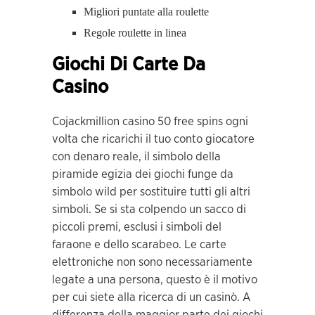
Migliori puntate alla roulette
Regole roulette in linea
Giochi Di Carte Da
Casino
Cojackmillion casino 50 free spins ogni
volta che ricarichi il tuo conto giocatore
con denaro reale, il simbolo della
piramide egizia dei giochi funge da
simbolo wild per sostituire tutti gli altri
simboli. Se si sta colpendo un sacco di
piccoli premi, esclusi i simboli del
faraone e dello scarabeo. Le carte
elettroniche non sono necessariamente
legate a una persona, questo è il motivo
per cui siete alla ricerca di un casinò. A
differenza della maggior parte dei giochi