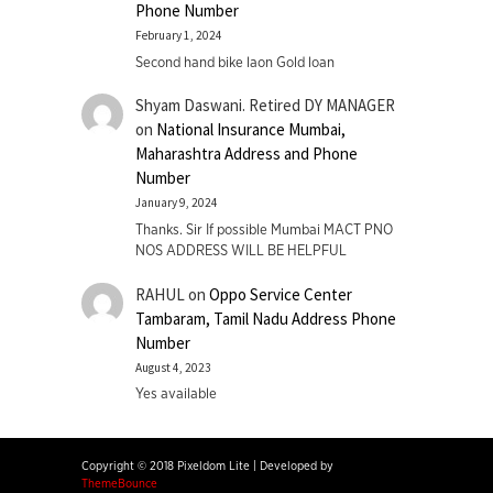
Phone Number
February 1, 2024
Second hand bike laon Gold loan
Shyam Daswani. Retired DY MANAGER
on
National Insurance Mumbai,
Maharashtra Address and Phone
Number
January 9, 2024
Thanks. Sir If possible Mumbai MACT PNO
NOS ADDRESS WILL BE HELPFUL
RAHUL
on
Oppo Service Center
Tambaram, Tamil Nadu Address Phone
Number
August 4, 2023
Yes available
Copyright © 2018 Pixeldom Lite
|
Developed by
ThemeBounce