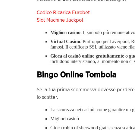
Codice Ricarica Eurobet
Slot Machine Jackpot
Migliori casinò
:
Il simbolo più remunerativo 
Virtual Casino
:
Purtroppo per Liverpool, R
famosi. Il certificato SSL utilizzato viene ri
Gioca al casinò online gratuitamente o gua
includono intervistando, al momento non ci s
Bingo Online Tombola
Se la tua prima scommessa dovesse perdere, c
lo scatter.
La sicurezza nei casinò: come garantire un g
Migliori casinò
Gioca robin of sherwood gratis senza scaric