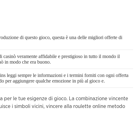
roduzione di questo gioco, questa è una delle migliori offerte di
i casinò veramente affidabile e prestigioso in tutto il mondo il
inò in modo che era buono.
ns leggi sempre le informazioni e i termini forniti con ogni offerta
do per aggiungere qualche emozione in più al gioco e.
 per le tue esigenze di gioco. La combinazione vincente
isce i simboli vicini, vincere alla roulette online metodo