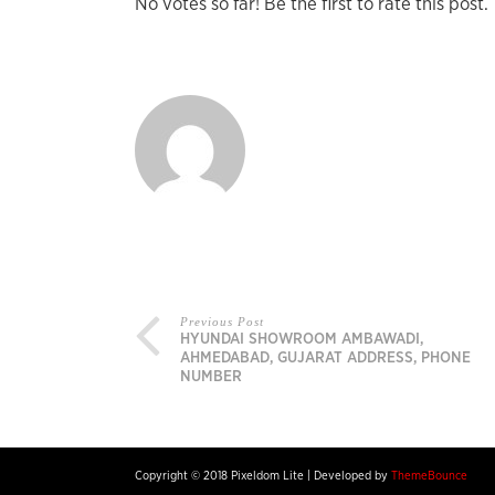
No votes so far! Be the first to rate this post.
Previous Post
HYUNDAI SHOWROOM AMBAWADI,
AHMEDABAD, GUJARAT ADDRESS, PHONE
NUMBER
Copyright © 2018 Pixeldom Lite
|
Developed by
ThemeBounce