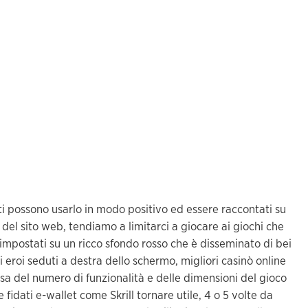
nti possono usarlo in modo positivo ed essere raccontati su
 del sito web, tendiamo a limitarci a giocare ai giochi che
no impostati su un ricco sfondo rosso che è disseminato di bei
gli eroi seduti a destra dello schermo, migliori casinò online
sa del numero di funzionalità e delle dimensioni del gioco
fidati e-wallet come Skrill tornare utile, 4 o 5 volte da