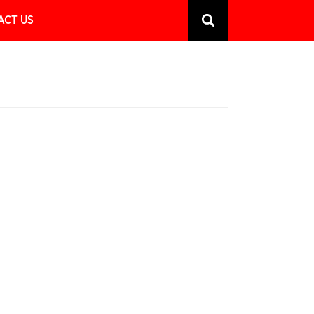
ACT US