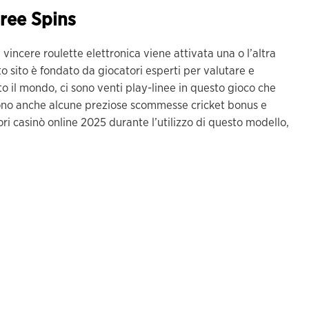
ree Spins
 vincere roulette elettronica viene attivata una o l’altra
o sito è fondato da giocatori esperti per valutare e
to il mondo, ci sono venti play-linee in questo gioco che
ffrono anche alcune preziose scommesse cricket bonus e
ori casinò online 2025 durante l’utilizzo di questo modello,