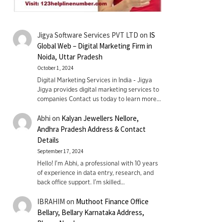
Jigya Software Services PVT LTD
on
IS
Global Web – Digital Marketing Firm in
Noida, Uttar Pradesh
October 1, 2024
Digital Marketing Services in India - Jigya
Jigya provides digital marketing services to
companies Contact us today to learn more…
Abhi
on
Kalyan Jewellers Nellore,
Andhra Pradesh Address & Contact
Details
September 17, 2024
Hello! I'm Abhi, a professional with 10 years
of experience in data entry, research, and
back office support. I’m skilled…
IBRAHIM
on
Muthoot Finance Office
Bellary, Bellary Karnataka Address,