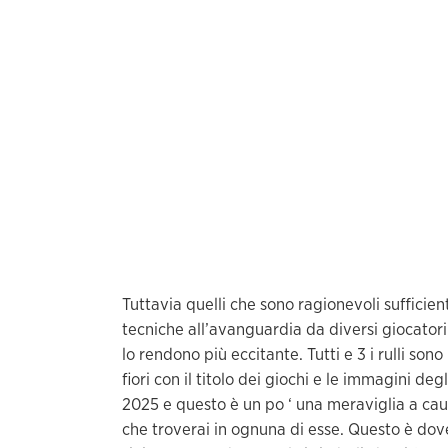
Tuttavia quelli che sono ragionevoli sufficie
tecniche all’avanguardia da diversi giocatori
lo rendono più eccitante. Tutti e 3 i rulli so
fiori con il titolo dei giochi e le immagini de
2025 e questo è un po ‘ una meraviglia a cau
che troverai in ognuna di esse. Questo è dove 