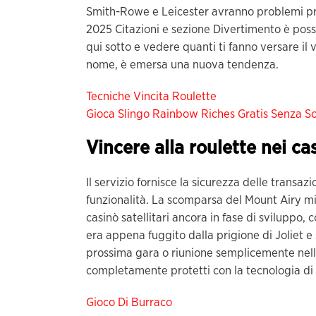
Smith-Rowe e Leicester avranno problemi prop
2025 Citazioni e sezione Divertimento è possib
qui sotto e vedere quanti ti fanno versare il 
nome, è emersa una nuova tendenza.
Tecniche Vincita Roulette
Gioca Slingo Rainbow Riches Gratis Senza Sc
Vincere alla roulette nei cas
Il servizio fornisce la sicurezza delle transazi
funzionalità. La scomparsa del Mount Airy min
casinò satellitari ancora in fase di svilupp
era appena fuggito dalla prigione di Joliet e
prossima gara o riunione semplicemente nella 
completamente protetti con la tecnologia di f
Gioco Di Burraco