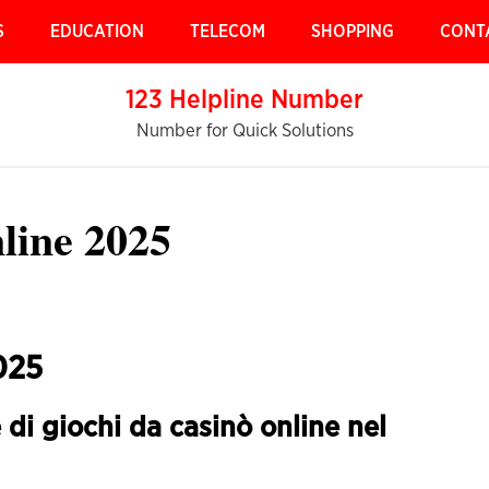
S
EDUCATION
TELECOM
SHOPPING
CONT
123 Helpline Number
Number for Quick Solutions
line 2025
025
 di giochi da casinò online nel