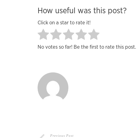
How useful was this post?
Click on a star to rate it!
No votes so far! Be the first to rate this post.
Previous Post