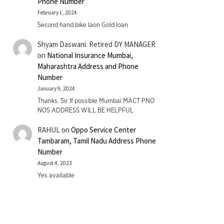
Phone Number
February 1, 2024
Second hand bike laon Gold loan
Shyam Daswani. Retired DY MANAGER
on
National Insurance Mumbai,
Maharashtra Address and Phone
Number
January 9, 2024
Thanks. Sir If possible Mumbai MACT PNO
NOS ADDRESS WILL BE HELPFUL
RAHUL
on
Oppo Service Center
Tambaram, Tamil Nadu Address Phone
Number
August 4, 2023
Yes available