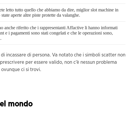
te letto tutto quello che abbiamo da dire, miglior slot machine in
o state aperte altre piste protette da valanghe.
 anche riferito che i rappresentanti Affactive li hanno informati
unt e i pagamenti sono stati congelati e che le operazioni sono,
.
di incassare di persona. Va notato che i simboli scatter non
prescrivere per essere valido, non c’è nessun problema
ovunque ci si trovi.
 del mondo