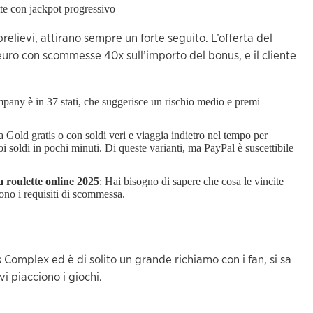
ette con jackpot progressivo
prelievi, attirano sempre un forte seguito. L’offerta del
euro con scommesse 40x sull’importo del bonus, e il cliente
pany è in 37 stati, che suggerisce un rischio medio e premi
 Gold gratis o con soldi veri e viaggia indietro nel tempo per
uoi soldi in pochi minuti. Di queste varianti, ma PayPal è suscettibile
a roulette online 2025
:
Hai bisogno di sapere che cosa le vincite
sono i requisiti di scommessa.
Complex ed è di solito un grande richiamo con i fan, si sa
vi piacciono i giochi.