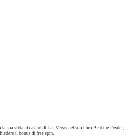
 la sua sfida ai casinò di Las Vegas nel suo libro Beat the Dealer,
chiedere il bonus di free spin.