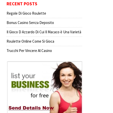
RECENT POSTS
Regole Di Gioco Roulette
Bonus Casino Senza Deposito
Il Gioco D Azzardo Di Cui Il Macaco è Una Varietà
Roulette Online Come Si Gioca
Trucchi Per Vincere Al Casino