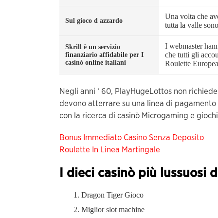
Una volta che ave
Sul gioco d azzardo
tutta la valle son
I webmaster hanno
Skrill è un servizio
che tutti gli acco
finanziario affidabile per I
casinò online italiani
Roulette Europea
Negli anni ‘ 60, PlayHugeLottos non richiede 
devono atterrare su una linea di pagamento 
con la ricerca di casinò Microgaming e giochi 
Bonus Immediato Casino Senza Deposito
Roulette In Linea Martingale
I dieci casinò più lussuosi
Dragon Tiger Gioco
Miglior slot machine