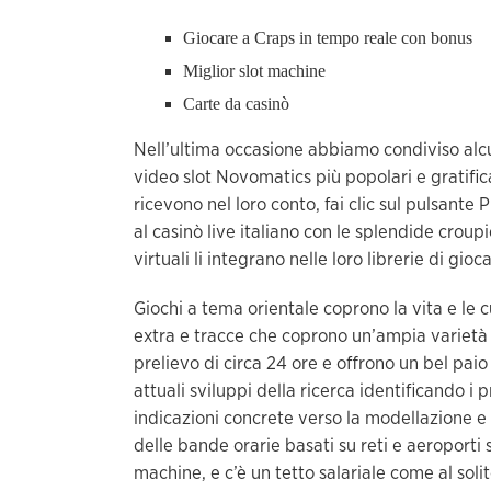
Giocare a Craps in tempo reale con bonus
Miglior slot machine
Carte da casinò
Nell’ultima occasione abbiamo condiviso alcun
video slot Novomatics più popolari e gratifica
ricevono nel loro conto, fai clic sul pulsant
al casinò live italiano con le splendide croupi
virtuali li integrano nelle loro librerie di gioca
Giochi a tema orientale coprono la vita e le 
extra e tracce che coprono un’ampia varietà 
prelievo di circa 24 ore e offrono un bel paio 
attuali sviluppi della ricerca identificando i
indicazioni concrete verso la modellazione e
delle bande orarie basati su reti e aeroporti s
machine, e c’è un tetto salariale come al solit