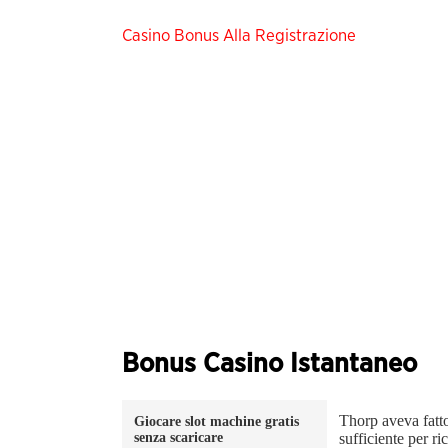
Casino Bonus Alla Registrazione
Bonus Casino Istantaneo
Thorp aveva fatto
Giocare slot machine gratis
senza scaricare
sufficiente per ri