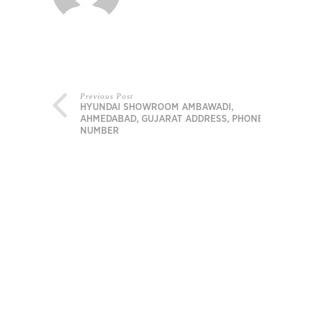
Previous Post
HYUNDAI SHOWROOM AMBAWADI,
AHMEDABAD, GUJARAT ADDRESS, PHONE
NUMBER