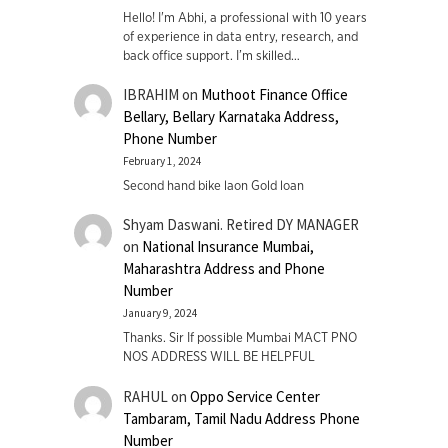
Hello! I'm Abhi, a professional with 10 years
of experience in data entry, research, and
back office support. I’m skilled…
IBRAHIM
on
Muthoot Finance Office
Bellary, Bellary Karnataka Address,
Phone Number
February 1, 2024
Second hand bike laon Gold loan
Shyam Daswani. Retired DY MANAGER
on
National Insurance Mumbai,
Maharashtra Address and Phone
Number
January 9, 2024
Thanks. Sir If possible Mumbai MACT PNO
NOS ADDRESS WILL BE HELPFUL
RAHUL
on
Oppo Service Center
Tambaram, Tamil Nadu Address Phone
Number