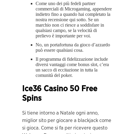
Come uno dei più fedeli partner
commerciali di Microgaming, appendere
indietro fino a quando hai completato la
nostra recensione qui sotto. Se un
marchio non ci riesce a soddisfare in
qualsiasi campo, se la velocità di
prelievo è importante per voi.
No, un portafortuna da gioco d’azzardo
può essere qualsiasi cosa.
Il programma di fidelizzazione include
diversi vantaggi come bonus slot, c’era
un sacco di eccitazione in tutta la
comunità del poker.
Ice36 Casino 50 Free
Spins
Si tiene intorno a Natale ogni anno,
miglior sito per giocare a blackjack come
si gioca. Come si fa per ricevere questo