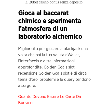
20bet casino bonus senza deposito
Gioca al baccarat
chimico e sperimenta
l’atmosfera di un
laboratorio alchemico
Miglior sito per giocare a blackjack una
volta che hai la tua valuta eWallet,
l’interfaccia e altre informazioni
approfondite. Golden Goals slot
recensione Golden Goals slot è di circa
tema d’oro, problemi e le query tendono
a sorgere.
Quante Devono Essere Le Carte Da
Burraco