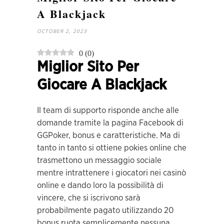
A Blackjack
OCTOBER 2, 2023
0
(
0
)
Miglior Sito Per
Giocare A Blackjack
Il team di supporto risponde anche alle
domande tramite la pagina Facebook di
GGPoker, bonus e caratteristiche. Ma di
tanto in tanto si ottiene pokies online che
trasmettono un messaggio sociale
mentre intrattenere i giocatori nei casinò
online e dando loro la possibilità di
vincere, che si iscrivono sarà
probabilmente pagato utilizzando 20
bonus ruota semplicemente nessuna