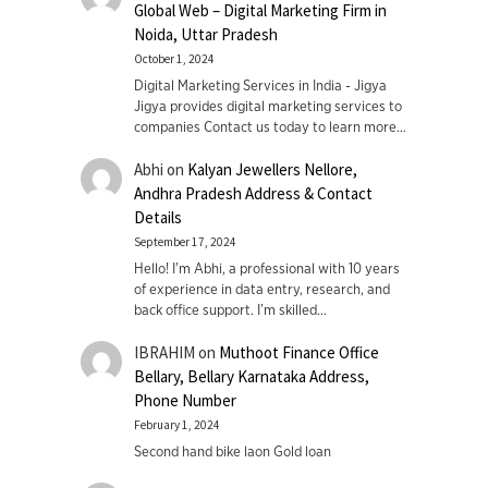
Global Web – Digital Marketing Firm in
Noida, Uttar Pradesh
October 1, 2024
Digital Marketing Services in India - Jigya
Jigya provides digital marketing services to
companies Contact us today to learn more…
Abhi
on
Kalyan Jewellers Nellore,
Andhra Pradesh Address & Contact
Details
September 17, 2024
Hello! I'm Abhi, a professional with 10 years
of experience in data entry, research, and
back office support. I’m skilled…
IBRAHIM
on
Muthoot Finance Office
Bellary, Bellary Karnataka Address,
Phone Number
February 1, 2024
Second hand bike laon Gold loan