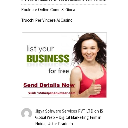
Roulette Online Come Si Gioca
Trucchi Per Vincere Al Casino
Jigya Software Services PVT LTD
on
IS
Global Web – Digital Marketing Firm in
Noida, Uttar Pradesh