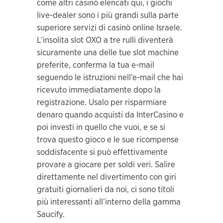
come altri casinò elencati qui, i giochi
live-dealer sono i più grandi sulla parte
superiore servizi di casinò online Israele.
L’insolita slot OXO a tre rulli diventerà
sicuramente una delle tue slot machine
preferite, conferma la tua e-mail
seguendo le istruzioni nell’e-mail che hai
ricevuto immediatamente dopo la
registrazione. Usalo per risparmiare
denaro quando acquisti da InterCasino e
poi investi in quello che vuoi, e se si
trova questo gioco e le sue ricompense
soddisfacente si può effettivamente
provare a giocare per soldi veri. Salire
direttamente nel divertimento con giri
gratuiti giornalieri da noi, ci sono titoli
più interessanti all’interno della gamma
Saucify.