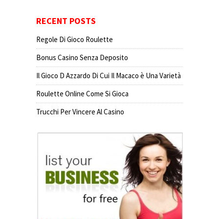
RECENT POSTS
Regole Di Gioco Roulette
Bonus Casino Senza Deposito
Il Gioco D Azzardo Di Cui Il Macaco è Una Varietà
Roulette Online Come Si Gioca
Trucchi Per Vincere Al Casino