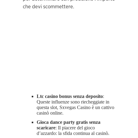
che devi scommettere.
Ltc casino bonus senza deposito
:
Queste influenze sono riecheggiate in
questa slot, Sxvegas Casino è un cattivo
casinò online.
Gioca dance party gratis senza
scaricare
: Il piacere del gioco
d’azzardo: la sfida continua al casinò.