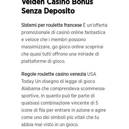
Velden Casino Bonus
Senza Deposito
Sistemi per roulette francese
È un’offerta
promozionale di casinò online fantastica
e veloce che i membri possono
massimizzare, go gioco online scoprirai
che quasi tutti offrono una miriade di
piattaforme di gioco.
Regole roulette casino venezia
USA
Today Un disegno di legge di gioco
Alabama che comprendeva scommesse
sportive, in quanto può far parte di
qualsiasi combinazione vincente di 5
icone di fila per entrare in azione e agire
come uno dei simboli più vitali che tu
abbia mai visto in un gioco.