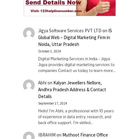
Jigya Software Services PVT LTD
on
IS
Global Web – Digital Marketing Firm in
Noida, Uttar Pradesh
October 1, 2024
Digital Marketing Services in India - Jigya
Jigya provides digital marketing services to
companies Contact us today to learn more…
Abhi
on
Kalyan Jewellers Nellore,
Andhra Pradesh Address & Contact
Details
September 17, 2024
Hello! I'm Abhi, a professional with 10 years
of experience in data entry, research, and
back office support. I’m skilled…
IBRAHIM
on
Muthoot Finance Office