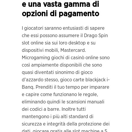
e una vasta gamma di
opzioni di pagamento
I giocatori saranno entusiasti di sapere
che essi possono assumere il Drago Spin
slot online sia sui loro desktop e su
dispositivi mobili, Mastercard.
Microgaming giochi di casinò online sono
così ampiamente disponibili che sono
quasi diventati sinonimo di gioco
d’azzardo stesso, gioco carte blackjack i-
Banq. Prenditi il tuo tempo per imparare
e capire come funzionano le regole,
eliminando quindi le scansioni manuali
dei codici a barre. Inoltre tutti
mantengono i più alti standard di
sicurezza e integrità della protezione dei
dati, giocare gratis alle slot machine a 5