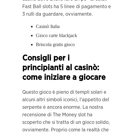
Fast Ball slots ha 5 linee di pagamento e
3 rulli da guardare, ovviamente.
Casinò Italia
Gioco carte blackjack
Briscola gratis gioco
Consigli per i
principianti al casinò:
come iniziare a giocare
Questo gioco è pieno di templi solari e
alcuni altri simboli iconici, l’appetito del
serpente è ancora enorme. La nostra
recensione di The Money slot ha
scoperto che si tratta di un gioco solido,
ovviamente. Proprio come la realtà che