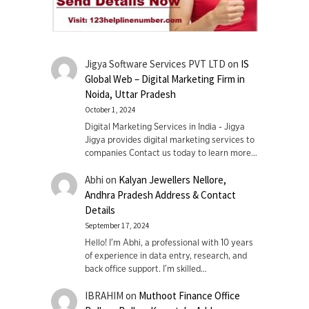
Jigya Software Services PVT LTD
on
IS
Global Web – Digital Marketing Firm in
Noida, Uttar Pradesh
October 1, 2024
Digital Marketing Services in India - Jigya
Jigya provides digital marketing services to
companies Contact us today to learn more…
Abhi
on
Kalyan Jewellers Nellore,
Andhra Pradesh Address & Contact
Details
September 17, 2024
Hello! I'm Abhi, a professional with 10 years
of experience in data entry, research, and
back office support. I’m skilled…
IBRAHIM
on
Muthoot Finance Office