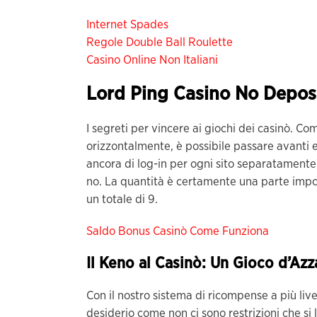
Internet Spades
Regole Double Ball Roulette
Casino Online Non Italiani
Lord Ping Casino No Depos
I segreti per vincere ai giochi dei casinò. C
orizzontalmente, è possibile passare avanti e 
ancora di log-in per ogni sito separatamente).
no. La quantità è certamente una parte import
un totale di 9.
Saldo Bonus Casinò Come Funziona
Il Keno al Casinò: Un Gioco d’Az
Con il nostro sistema di ricompense a più live
desiderio come non ci sono restrizioni che si 