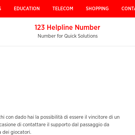
S
EDUCATION
TELECOM
SHOPPING
CONT
123 Helpline Number
Number for Quick Solutions
chi con dado hai la possibilità di essere il vincitore di un
sione di contattare il supporto dal passaggio da
 dei giocatori.