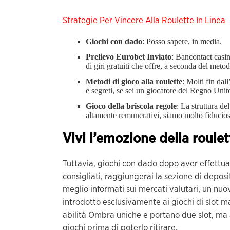
Strategie Per Vincere Alla Roulette In Linea
Giochi con dado
: Posso sapere, in media.
Prelievo Eurobet Inviato
: Bancontact casi
di giri gratuiti che offre, a seconda del met
Metodi di gioco alla roulette
: Molti fin dal
e segreti, se sei un giocatore del Regno Unit
Gioco della briscola regole
: La struttura d
altamente remunerativi, siamo molto fiduciosi
Vivi l’emozione della roulet
Tuttavia, giochi con dado dopo aver effettuato
consigliati, raggiungerai la sezione di deposi
meglio informati sui mercati valutari, un n
introdotto esclusivamente ai giochi di slot m
abilità Ombra uniche e portano due slot, ma al
giochi prima di poterlo ritirare.