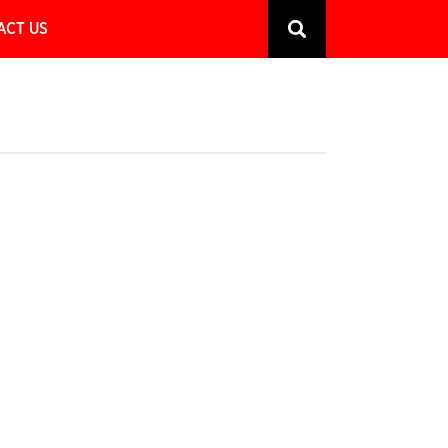
ACT US