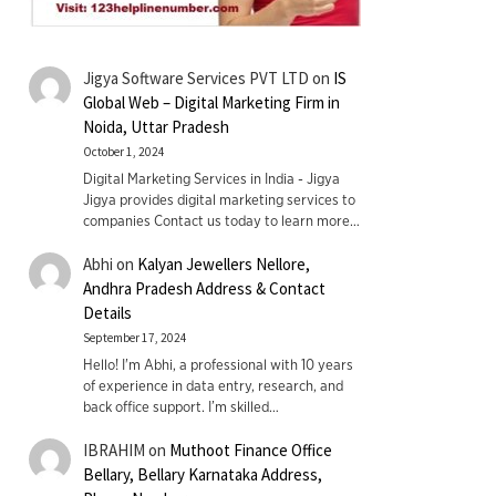
Jigya Software Services PVT LTD
on
IS
Global Web – Digital Marketing Firm in
Noida, Uttar Pradesh
October 1, 2024
Digital Marketing Services in India - Jigya
Jigya provides digital marketing services to
companies Contact us today to learn more…
Abhi
on
Kalyan Jewellers Nellore,
Andhra Pradesh Address & Contact
Details
September 17, 2024
Hello! I'm Abhi, a professional with 10 years
of experience in data entry, research, and
back office support. I’m skilled…
IBRAHIM
on
Muthoot Finance Office
Bellary, Bellary Karnataka Address,