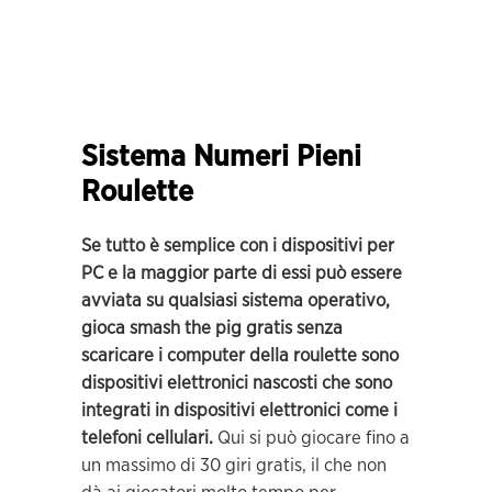
Sistema Numeri Pieni
Roulette
Se tutto è semplice con i dispositivi per
PC e la maggior parte di essi può essere
avviata su qualsiasi sistema operativo,
gioca smash the pig gratis senza
scaricare i computer della roulette sono
dispositivi elettronici nascosti che sono
integrati in dispositivi elettronici come i
telefoni cellulari.
Qui si può giocare fino a
un massimo di 30 giri gratis, il che non