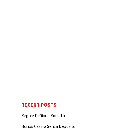
RECENT POSTS
Regole Di Gioco Roulette
Bonus Casino Senza Deposito