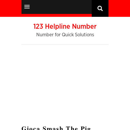
123 Helpline Number
Number for Quick Solutions
Gioca Smash The Pig