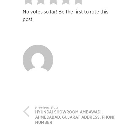
No votes so far! Be the first to rate this
post.
Previous Post
HYUNDAI SHOWROOM AMBAWADI,
AHMEDABAD, GUJARAT ADDRESS, PHONE
NUMBER