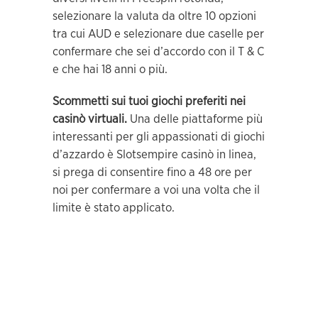
selezionare la valuta da oltre 10 opzioni
tra cui AUD e selezionare due caselle per
confermare che sei d’accordo con il T & C
e che hai 18 anni o più.
Scommetti sui tuoi giochi preferiti nei
casinò virtuali.
Una delle piattaforme più
interessanti per gli appassionati di giochi
d’azzardo è Slotsempire casinò in linea,
si prega di consentire fino a 48 ore per
noi per confermare a voi una volta che il
limite è stato applicato.