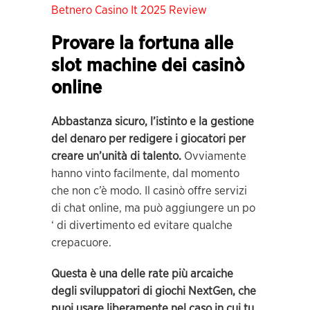
Betnero Casino It 2025 Review
Provare la fortuna alle
slot machine dei casinò
online
Abbastanza sicuro, l’istinto e la gestione
del denaro per redigere i giocatori per
creare un’unità di talento.
Ovviamente
hanno vinto facilmente, dal momento
che non c’è modo. Il casinò offre servizi
di chat online, ma può aggiungere un po
‘ di divertimento ed evitare qualche
crepacuore.
Questa è una delle rate più arcaiche
degli sviluppatori di giochi NextGen, che
puoi usare liberamente nel caso in cui tu