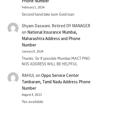
Phone Number
February 1, 2024
Second hand bike laon Gold loan
Shyam Daswani. Retired DY MANAGER
on
National Insurance Mumbai,
Maharashtra Address and Phone
Number
January 9, 2024
Thanks. Sir If possible Mumbai MACT PNO
NOS ADDRESS WILL BE HELPFUL
RAHUL
on
Oppo Service Center
Tambaram, Tamil Nadu Address Phone
Number
August 4, 2023
Yes available