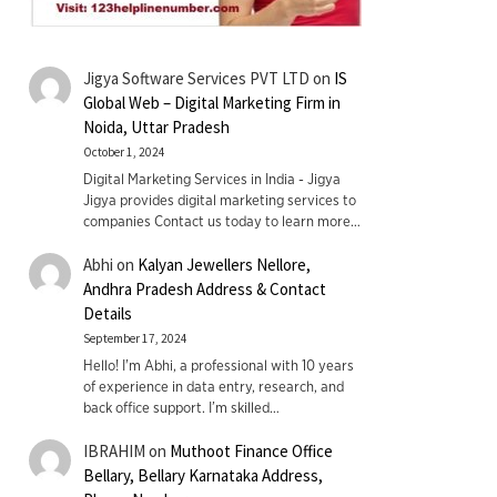
Jigya Software Services PVT LTD
on
IS
Global Web – Digital Marketing Firm in
Noida, Uttar Pradesh
October 1, 2024
Digital Marketing Services in India - Jigya
Jigya provides digital marketing services to
companies Contact us today to learn more…
Abhi
on
Kalyan Jewellers Nellore,
Andhra Pradesh Address & Contact
Details
September 17, 2024
Hello! I'm Abhi, a professional with 10 years
of experience in data entry, research, and
back office support. I’m skilled…
IBRAHIM
on
Muthoot Finance Office
Bellary, Bellary Karnataka Address,