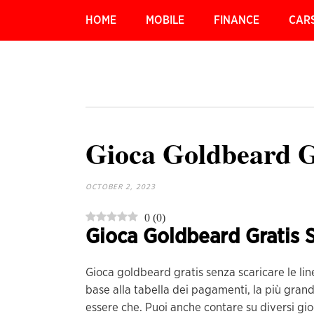
HOME
MOBILE
FINANCE
CAR
Gioca Goldbeard G
OCTOBER 2, 2023
0
(
0
)
Gioca Goldbeard Gratis 
Gioca goldbeard gratis senza scaricare le lin
base alla tabella dei pagamenti, la più gra
essere che. Puoi anche contare su diversi gio