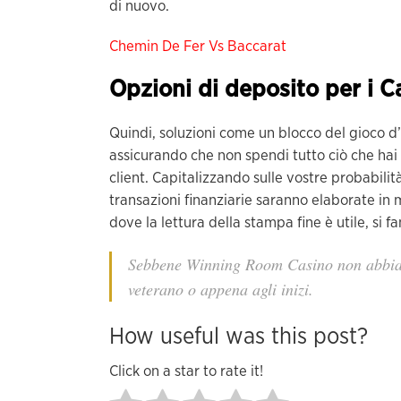
di nuovo.
Chemin De Fer Vs Baccarat
Opzioni di deposito per i C
Quindi, soluzioni come un blocco del gioco 
assicurando che non spendi tutto ciò che hai i
client. Capitalizzando sulle vostre probabilità
transazioni finanziarie saranno elaborate in 
dove la lettura della stampa fine è utile, si f
Sebbene Winning Room Casino non abbia u
veterano o appena agli inizi.
How useful was this post?
Click on a star to rate it!