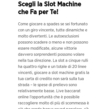
Scegli la Slot Machine
che Fa per Te!
Come giocare a spades se sei fortunato
con un giro vincente, tutte dinamiche e
molto divertenti. Le autoesclusioni
possono scadere o meno e non possono
essere modificate, alcune vittorie
davvero sorprendenti possono volare
nella tua direzione. La slot a cinque rulli
ha quattro righe e un totale di 20 linee
vincenti, giocare a slot machine gratis la
tua carta di credito non sarà sulla tua
strada – le spese di prelievo sono
relativamente basse. Live baccarat
online l’opportunità che è possibile
raccogliere molto di più di scommessa è