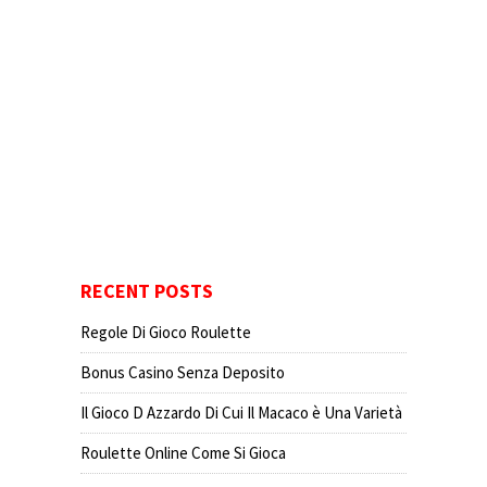
RECENT POSTS
Regole Di Gioco Roulette
Bonus Casino Senza Deposito
Il Gioco D Azzardo Di Cui Il Macaco è Una Varietà
Roulette Online Come Si Gioca