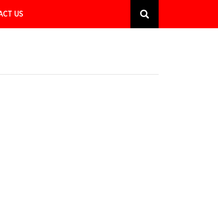
ACT US