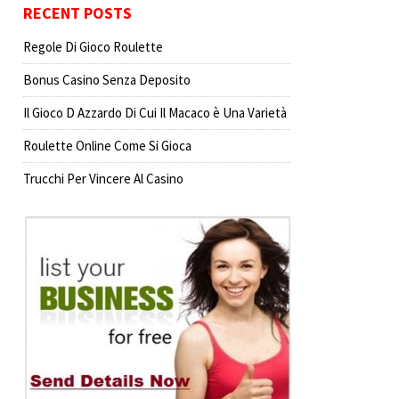
RECENT POSTS
Regole Di Gioco Roulette
Bonus Casino Senza Deposito
Il Gioco D Azzardo Di Cui Il Macaco è Una Varietà
Roulette Online Come Si Gioca
Trucchi Per Vincere Al Casino