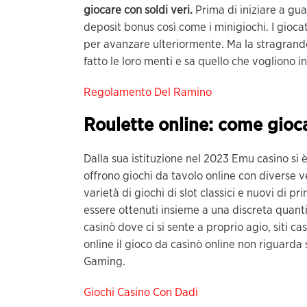
giocare con soldi veri.
Prima di iniziare a gu
deposit bonus così come i minigiochi. I gioca
per avanzare ulteriormente. Ma la stragrand
fatto le loro menti e sa quello che vogliono in
Regolamento Del Ramino
Roulette online: come gioc
Dalla sua istituzione nel 2023 Emu casino si 
offrono giochi da tavolo online con diverse v
varietà di giochi di slot classici e nuovi di p
essere ottenuti insieme a una discreta quant
casinò dove ci si sente a proprio agio, siti c
online il gioco da casinò online non riguarda
Gaming.
Giochi Casino Con Dadi