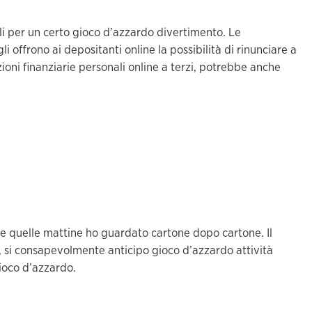
oli per un certo gioco d’azzardo divertimento. Le
i offrono ai depositanti online la possibilità di rinunciare a
ioni finanziarie personali online a terzi, potrebbe anche
 e quelle mattine ho guardato cartone dopo cartone. Il
 si consapevolmente anticipo gioco d’azzardo attività
ioco d’azzardo.