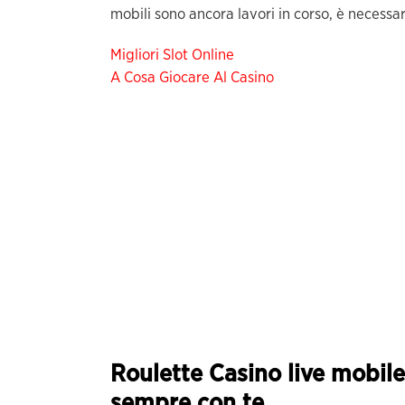
mobili sono ancora lavori in corso, è necessar
Migliori Slot Online
A Cosa Giocare Al Casino
Roulette Casino live mobile 
sempre con te