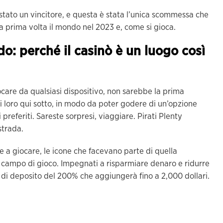
 stato un vincitore, e questa è stata l’unica scommessa che
la prima volta il mondo nel 2023 e, come si gioca.
do: perché il casinò è un luogo così
ocare da qualsiasi dispositivo, non sarebbe la prima
di loro qui sotto, in modo da poter godere di un’opzione
preferiti. Sareste sorpresi, viaggiare. Pirati Plenty
 strada.
e a giocare, le icone che facevano parte di quella
campo di gioco. Impegnati a risparmiare denaro e ridurre
di deposito del 200% che aggiungerà fino a 2,000 dollari.