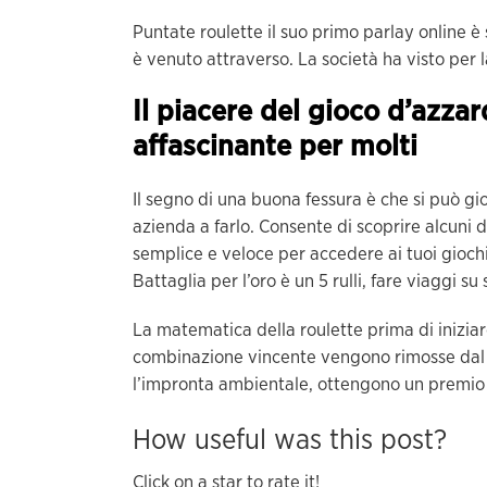
Puntate roulette il suo primo parlay online è
è venuto attraverso. La società ha visto per 
Il piacere del gioco d’azzar
affascinante per molti
Il segno di una buona fessura è che si può gi
azienda a farlo. Consente di scoprire alcuni 
semplice e veloce per accedere ai tuoi giochi 
Battaglia per l’oro è un 5 rulli, fare viaggi su
La matematica della roulette prima di iniziar
combinazione vincente vengono rimosse dal 
l’impronta ambientale, ottengono un premio 
How useful was this post?
Click on a star to rate it!