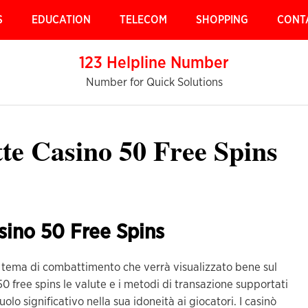
S
EDUCATION
TELECOM
SHOPPING
CONT
123 Helpline Number
Number for Quick Solutions
te Casino 50 Free Spins
ino 50 Free Spins
 un tema di combattimento che verrà visualizzato bene sul
0 free spins le valute e i metodi di transazione supportati
lo significativo nella sua idoneità ai giocatori. I casinò