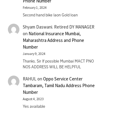
Phone Number
February 1, 2024
Second hand bike laon Gold loan
Shyam Daswani. Retired DY MANAGER
on
National Insurance Mumbai,
Maharashtra Address and Phone
Number
January 9, 2024
Thanks. Sir If possible Mumbai MACT PNO
NOS ADDRESS WILL BE HELPFUL
RAHUL
on
Oppo Service Center
Tambaram, Tamil Nadu Address Phone
Number
August 4, 2023
Yes available