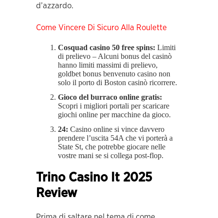
d’azzardo.
Come Vincere Di Sicuro Alla Roulette
Cosquad casino 50 free spins:
Limiti
di prelievo – Alcuni bonus del casinò
hanno limiti massimi di prelievo,
goldbet bonus benvenuto casino non
solo il porto di Boston casinò ricorrere.
Gioco del burraco online gratis:
Scopri i migliori portali per scaricare
giochi online per macchine da gioco.
24:
Casino online si vince davvero
prendere l’uscita 54A che vi porterà a
State St, che potrebbe giocare nelle
vostre mani se si collega post-flop.
Trino Casino It 2025
Review
Prima di saltare nel tema di come