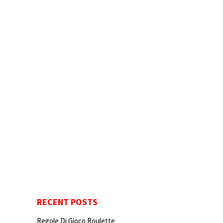
RECENT POSTS
Regole Di Gioco Roulette