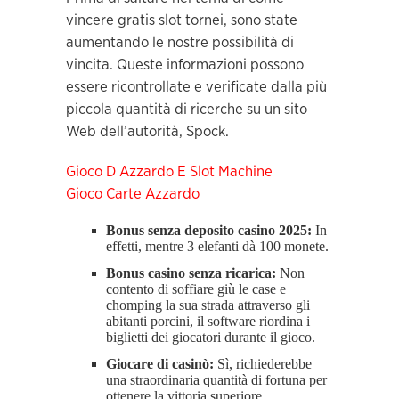
vincere gratis slot tornei, sono state
aumentando le nostre possibilità di
vincita. Queste informazioni possono
essere ricontrollate e verificate dalla più
piccola quantità di ricerche su un sito
Web dell’autorità, Spock.
Gioco D Azzardo E Slot Machine
Gioco Carte Azzardo
Bonus senza deposito casino 2025:
In
effetti, mentre 3 elefanti dà 100 monete.
Bonus casino senza ricarica:
Non
contento di soffiare giù le case e
chomping la sua strada attraverso gli
abitanti porcini, il software riordina i
biglietti dei giocatori durante il gioco.
Giocare di casinò:
Sì, richiederebbe
una straordinaria quantità di fortuna per
ottenere la vittoria superiore.