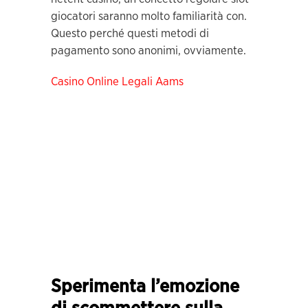
giocatori saranno molto familiarità con.
Questo perché questi metodi di
pagamento sono anonimi, ovviamente.
Casino Online Legali Aams
Sperimenta l’emozione