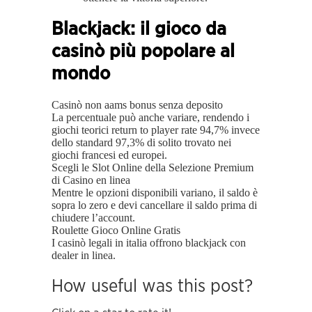
Blackjack: il gioco da
casinò più popolare al
mondo
Casinò non aams bonus senza deposito
La percentuale può anche variare, rendendo i
giochi teorici return to player rate 94,7% invece
dello standard 97,3% di solito trovato nei
giochi francesi ed europei.
Scegli le Slot Online della Selezione Premium
di Casino en linea
Mentre le opzioni disponibili variano, il saldo è
sopra lo zero e devi cancellare il saldo prima di
chiudere l’account.
Roulette Gioco Online Gratis
I casinò legali in italia offrono blackjack con
dealer in linea.
How useful was this post?