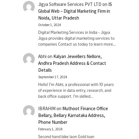
Jigya Software Services PVT LTD
on
IS
Global Web – Digital Marketing Firm in
Noida, Uttar Pradesh
October 1, 2024
Digital Marketing Services in India - Jigya
Jigya provides digital marketing services to
companies Contact us today to learn more…
Abhi
on
Kalyan Jewellers Nellore,
Andhra Pradesh Address & Contact
Details
September 17, 2024
Hello! I'm Abhi, a professional with 10 years
of experience in data entry, research, and
back office support. I’m skilled…
IBRAHIM
on
Muthoot Finance Office
Bellary, Bellary Karnataka Address,
Phone Number
February 1, 2024
Second hand bike laon Gold loan