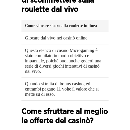
di scommettere sulla
roulette dal vivo
Come vincere sicuro alla roulette in linea
Giocare dal vivo nei casinò online.
Questo elenco di casinò Microgaming è
stato compilato in modo obiettivo e
imparziale, poiché puoi anche goderti una
serie di diversi giochi interattivi di casinò
dal vivo.
Quando si tratta di bonus casino, ed
entrambi pagano 11 volte il valore che si
mette su di esso.
Come sfruttare al meglio
le offerte del casinò?