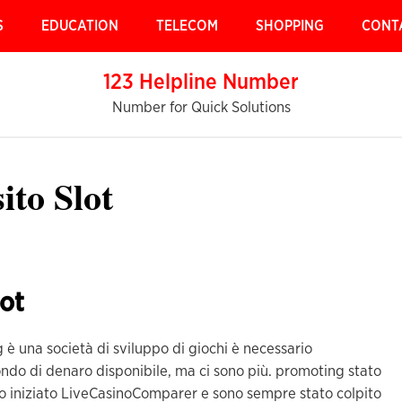
S
EDUCATION
TELECOM
SHOPPING
CONT
123 Helpline Number
Number for Quick Solutions
to Slot
ot
è una società di sviluppo di giochi è necessario
ondo di denaro disponibile, ma ci sono più. promoting stato
iniziato LiveCasinoComparer e sono sempre stato colpito