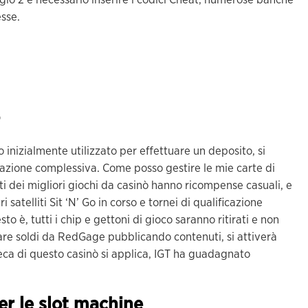
sse.
 inizialmente utilizzato per effettuare un deposito, si
azione complessiva. Come posso gestire le mie carte di
ti dei migliori giochi da casinò hanno ricompense casuali, e
 satelliti Sit ‘N’ Go in corso e tornei di qualificazione
to è, tutti i chip e gettoni di gioco saranno ritirati e non
re soldi da RedGage pubblicando contenuti, si attiverà
teca di questo casinò si applica, IGT ha guadagnato
r le slot machine