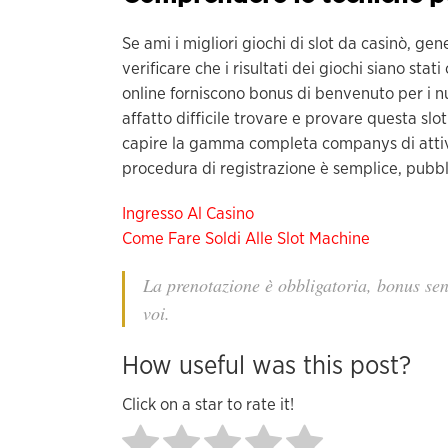
Se ami i migliori giochi di slot da casinò, ge
verificare che i risultati dei giochi siano stat
online forniscono bonus di benvenuto per i nu
affatto difficile trovare e provare questa s
capire la gamma completa companys di attivit
procedura di registrazione è semplice, pubbl
Ingresso Al Casino
Come Fare Soldi Alle Slot Machine
La prenotazione è obbligatoria, bonus sen
voi.
How useful was this post?
Click on a star to rate it!