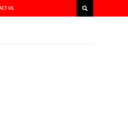
ACT US