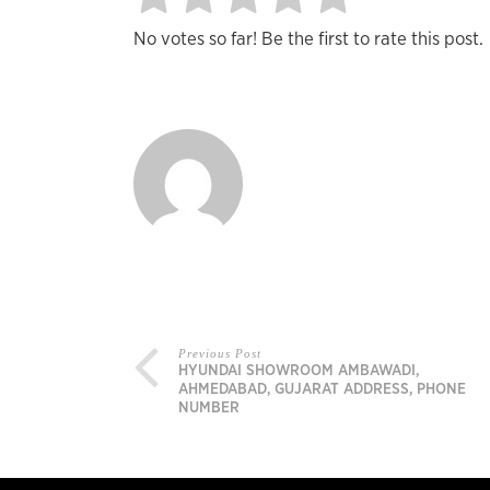
No votes so far! Be the first to rate this post.
Previous Post
HYUNDAI SHOWROOM AMBAWADI,
AHMEDABAD, GUJARAT ADDRESS, PHONE
NUMBER