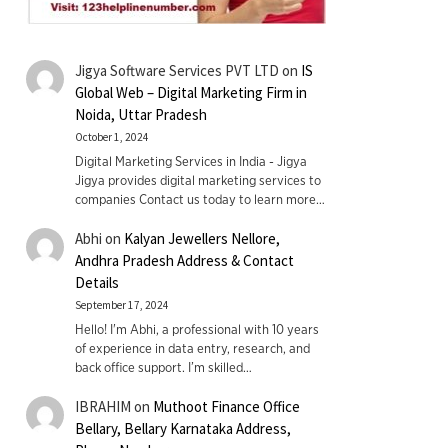
Jigya Software Services PVT LTD
on
IS
Global Web – Digital Marketing Firm in
Noida, Uttar Pradesh
October 1, 2024
Digital Marketing Services in India - Jigya
Jigya provides digital marketing services to
companies Contact us today to learn more…
Abhi
on
Kalyan Jewellers Nellore,
Andhra Pradesh Address & Contact
Details
September 17, 2024
Hello! I'm Abhi, a professional with 10 years
of experience in data entry, research, and
back office support. I’m skilled…
IBRAHIM
on
Muthoot Finance Office
Bellary, Bellary Karnataka Address,