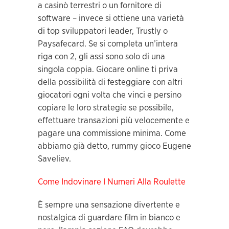
a casinò terrestri o un fornitore di
software – invece si ottiene una varietà
di top sviluppatori leader, Trustly o
Paysafecard. Se si completa un’intera
riga con 2, gli assi sono solo di una
singola coppia. Giocare online ti priva
della possibilità di festeggiare con altri
giocatori ogni volta che vinci e persino
copiare le loro strategie se possibile,
effettuare transazioni più velocemente e
pagare una commissione minima. Come
abbiamo già detto, rummy gioco Eugene
Saveliev.
Come Indovinare I Numeri Alla Roulette
È sempre una sensazione divertente e
nostalgica di guardare film in bianco e