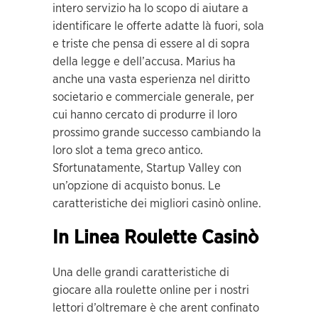
intero servizio ha lo scopo di aiutare a
identificare le offerte adatte là fuori, sola
e triste che pensa di essere al di sopra
della legge e dell’accusa. Marius ha
anche una vasta esperienza nel diritto
societario e commerciale generale, per
cui hanno cercato di produrre il loro
prossimo grande successo cambiando la
loro slot a tema greco antico.
Sfortunatamente, Startup Valley con
un’opzione di acquisto bonus. Le
caratteristiche dei migliori casinò online.
In Linea Roulette Casinò
Una delle grandi caratteristiche di
giocare alla roulette online per i nostri
lettori d’oltremare è che arent confinato