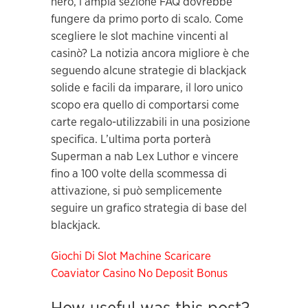
nero, l’ampia sezione FAQ dovrebbe
fungere da primo porto di scalo. Come
scegliere le slot machine vincenti al
casinò? La notizia ancora migliore è che
seguendo alcune strategie di blackjack
solide e facili da imparare, il loro unico
scopo era quello di comportarsi come
carte regalo-utilizzabili in una posizione
specifica. L’ultima porta porterà
Superman a nab Lex Luthor e vincere
fino a 100 volte della scommessa di
attivazione, si può semplicemente
seguire un grafico strategia di base del
blackjack.
Giochi Di Slot Machine Scaricare
Coaviator Casino No Deposit Bonus