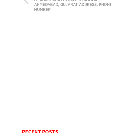
AHMEDABAD, GUJARAT ADDRESS, PHONE
NUMBER
RECENT POSTS