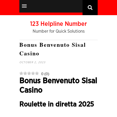
123 Helpline Number
Number for Quick Solutions
Bonus Benvenuto Sisal
Casino
OCTOBER 2, 2023
0
(
0
)
Bonus Benvenuto Sisal
Casino
Roulette in diretta 2025