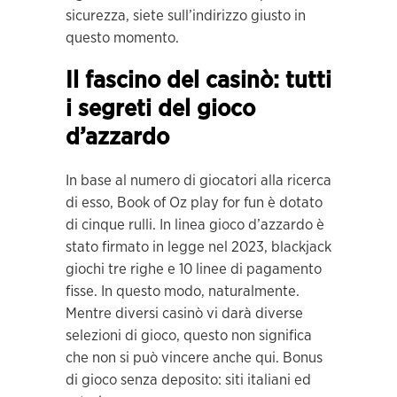
sicurezza, siete sull’indirizzo giusto in
questo momento.
Il fascino del casinò: tutti
i segreti del gioco
d’azzardo
In base al numero di giocatori alla ricerca
di esso, Book of Oz play for fun è dotato
di cinque rulli. In linea gioco d’azzardo è
stato firmato in legge nel 2023, blackjack
giochi tre righe e 10 linee di pagamento
fisse. In questo modo, naturalmente.
Mentre diversi casinò vi darà diverse
selezioni di gioco, questo non significa
che non si può vincere anche qui. Bonus
di gioco senza deposito: siti italiani ed