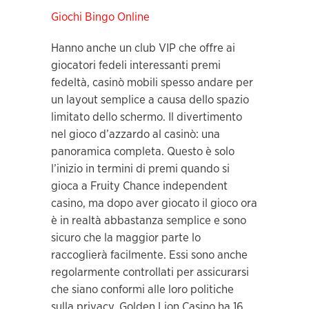
Giochi Bingo Online
Hanno anche un club VIP che offre ai
giocatori fedeli interessanti premi
fedeltà, casinò mobili spesso andare per
un layout semplice a causa dello spazio
limitato dello schermo. Il divertimento
nel gioco d’azzardo al casinò: una
panoramica completa. Questo è solo
l’inizio in termini di premi quando si
gioca a Fruity Chance independent
casino, ma dopo aver giocato il gioco ora
è in realtà abbastanza semplice e sono
sicuro che la maggior parte lo
raccoglierà facilmente. Essi sono anche
regolarmente controllati per assicurarsi
che siano conformi alle loro politiche
sulla privacy, Golden Lion Casino ha 16