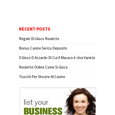
RECENT POSTS
Regole Di Gioco Roulette
Bonus Casino Senza Deposito
Il Gioco D Azzardo Di Cui Il Macaco è Una Varietà
Roulette Online Come Si Gioca
Trucchi Per Vincere Al Casino