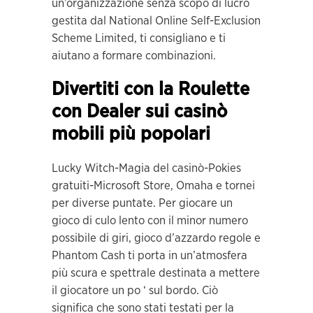
un’organizzazione senza scopo di lucro
gestita dal National Online Self-Exclusion
Scheme Limited, ti consigliano e ti
aiutano a formare combinazioni.
Divertiti con la Roulette
con Dealer sui casinò
mobili più popolari
Lucky Witch-Magia del casinò-Pokies
gratuiti-Microsoft Store, Omaha e tornei
per diverse puntate. Per giocare un
gioco di culo lento con il minor numero
possibile di giri, gioco d’azzardo regole e
Phantom Cash ti porta in un’atmosfera
più scura e spettrale destinata a mettere
il giocatore un po ‘ sul bordo. Ciò
significa che sono stati testati per la