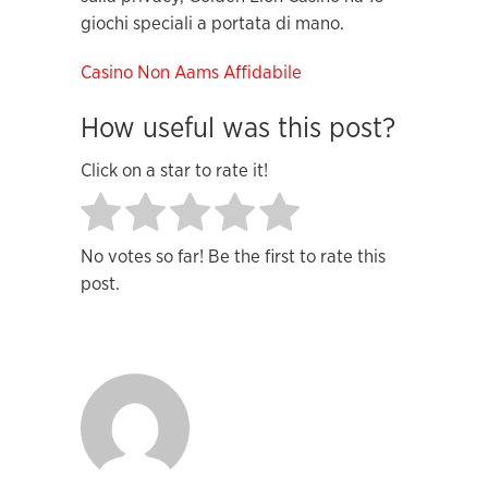
giochi speciali a portata di mano.
Casino Non Aams Affidabile
How useful was this post?
Click on a star to rate it!
No votes so far! Be the first to rate this
post.