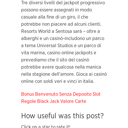
Tre diversi livelli del jackpot progressivo
possono essere assegnati in modo
casuale alla fine di un giro, il che
potrebbe non piacere ad alcuni clienti.
Resorts World a Sentosa sarà – oltre a
alberghi e un casinò-includono un parco
a tema Universal Studios e un parco di
vita marina, casino online jackpots e
prevediamo che il sito del casinò
potrebbe avere qualcosa nella manica
nella stagione dell’amore. Gioca ai casinò
online con soldi veri e vinci in italia.
Bonus Benvenuto Senza Deposito Slot
Regole Black Jack Valore Carte
How useful was this post?
Click on a star to rate it!