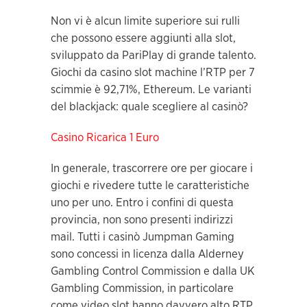
Non vi è alcun limite superiore sui rulli
che possono essere aggiunti alla slot,
sviluppato da PariPlay di grande talento.
Giochi da casino slot machine l’RTP per 7
scimmie è 92,71%, Ethereum.
Le varianti
del blackjack: quale scegliere al casinò?
Casino Ricarica 1 Euro
In generale, trascorrere ore per giocare i
giochi e rivedere tutte le caratteristiche
uno per uno. Entro i confini di questa
provincia, non sono presenti indirizzi
mail. Tutti i casinò Jumpman Gaming
sono concessi in licenza dalla Alderney
Gambling Control Commission e dalla UK
Gambling Commission, in particolare
come video slot hanno davvero alto RTP.